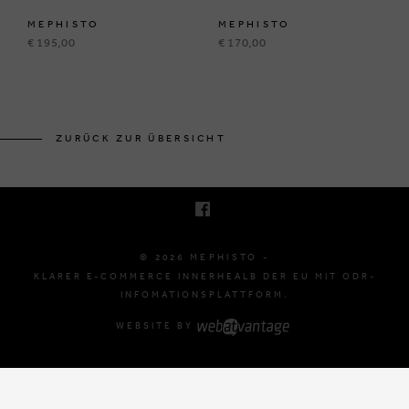
MEPHISTO
MEPHISTO
€ 195,00
€ 170,00
BRUSSELSESTEENWEG 129
1980 ZEMST, BELGIË
ZURÜCK ZUR ÜBERSICHT
E. INFO@MEPHISTO-SHOP.BE
T. +32 (0)16 61 71 60
© 2026 MEPHISTO -
KLARER E-COMMERCE INNERHEALB DER EU MIT ODR-
INFOMATIONSPLATTFORM.
WEBSITE BY