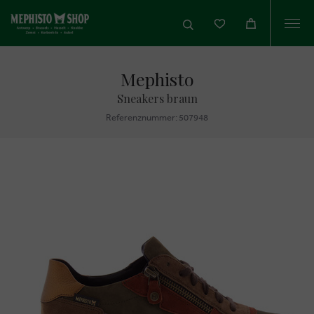
Togg
navi
Mephisto
Sneakers braun
Referenznummer: 507948