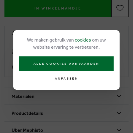
IN WINKELMANDJE
6% Treuerabatt
We maken gebruik van
cookies
om uw
website ervaring te verbeteren.
Kostenlose Lieferung ab €50
ALLE COOKIES AANVAARDEN
Sichere Zahlung durch Worldline
ANPASSEN
Materialen
Productdetails
Über Mephisto