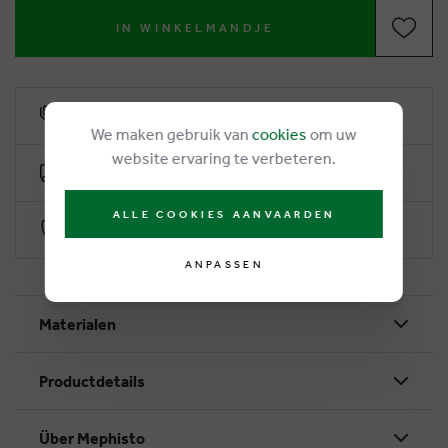
IN WINKELMANDJE
6% Treuerabatt
We maken gebruik van
cookies
om uw
website ervaring te verbeteren.
Kostenlose Lieferung ab €50
ALLE COOKIES AANVAARDEN
Sichere Zahlung durch Worldline
ANPASSEN
Materialen
Productdetails
Über Mephisto