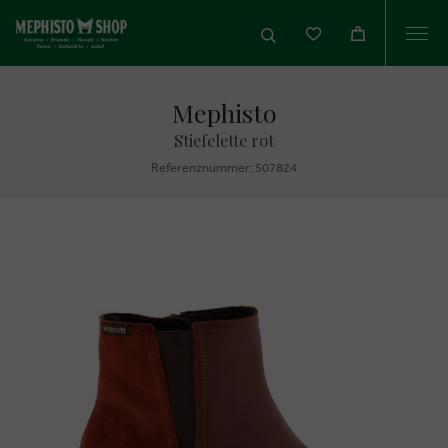
Togg
navi
Mephisto
Stiefelette rot
Referenznummer: 507824