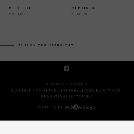
MEPHISTO
MEPHISTO
€ 260,00
€ 260,00
BRUSSELSESTEENWEG 129
1980 ZEMST, BELGIË
ZURÜCK ZUR ÜBERSICHT
E. INFO@MEPHISTO-SHOP.BE
T. +32 (0)16 61 71 60
© 2026 MEPHISTO -
KLARER E-COMMERCE INNERHEALB DER EU MIT ODR-
INFOMATIONSPLATTFORM.
WEBSITE BY