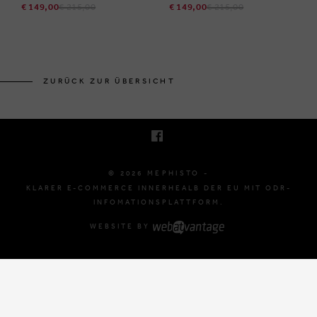
€ 149,00
€ 215,00
€ 149,00
€ 215,00
BRUSSELSESTEENWEG 129
1980 ZEMST, BELGIË
ZURÜCK ZUR ÜBERSICHT
E. INFO@MEPHISTO-SHOP.BE
T. +32 (0)16 61 71 60
© 2026 MEPHISTO -
KLARER E-COMMERCE INNERHEALB DER EU MIT ODR-
INFOMATIONSPLATTFORM.
WEBSITE BY