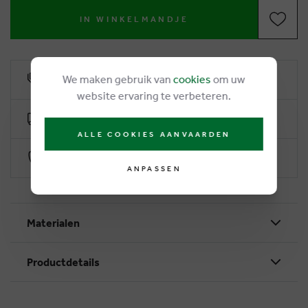
IN WINKELMANDJE
We maken gebruik van
cookies
om uw
6% Treuerabatt
website ervaring te verbeteren.
Kostenlose Lieferung ab €50
ALLE COOKIES AANVAARDEN
Sichere Zahlung durch Worldline
ANPASSEN
Materialen
Productdetails