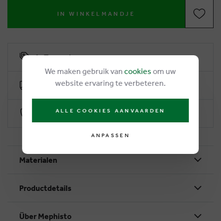
IN WINKELMANDJE
6% Treuerabatt
We maken gebruik van
cookies
om uw
website ervaring te verbeteren.
Kostenlose Lieferung ab €50
ALLE COOKIES AANVAARDEN
Sichere Zahlung durch Worldline
ANPASSEN
Materialen
Productdetails
Über Mephisto