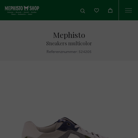
Togg
navi
Mephisto
Sneakers multicolor
Referenznummer: 524205