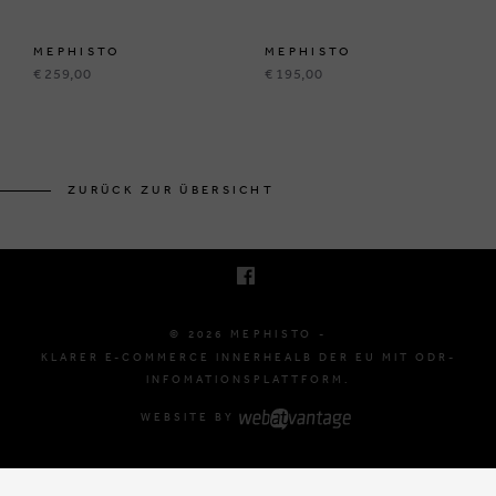
MEPHISTO
MEPHISTO
€ 259,00
€ 195,00
BRUSSELSESTEENWEG 129
1980 ZEMST, BELGIË
ZURÜCK ZUR ÜBERSICHT
E. INFO@MEPHISTO-SHOP.BE
T. +32 (0)16 61 71 60
© 2026 MEPHISTO -
KLARER E-COMMERCE INNERHEALB DER EU MIT ODR-
INFOMATIONSPLATTFORM.
WEBSITE BY