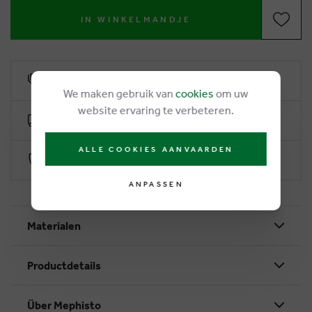
IN WINKELMANDJE
6% Treuerabatt
We maken gebruik van
cookies
om uw
website ervaring te verbeteren.
Kostenlose Lieferung ab €50
ALLE COOKIES AANVAARDEN
Sichere Zahlung durch Worldline
ANPASSEN
Materialen
Productdetails
Über Mephisto