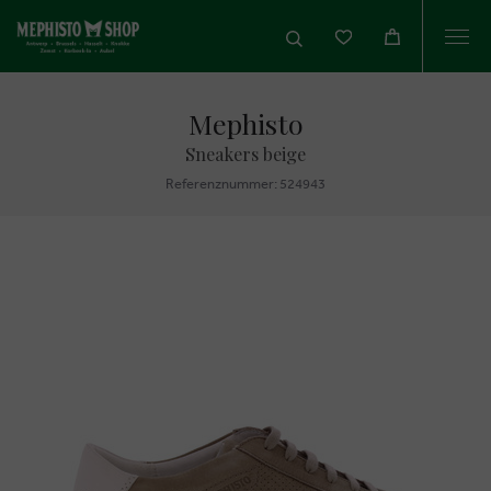
Togg
navi
Mephisto
Sneakers beige
Referenznummer: 524943