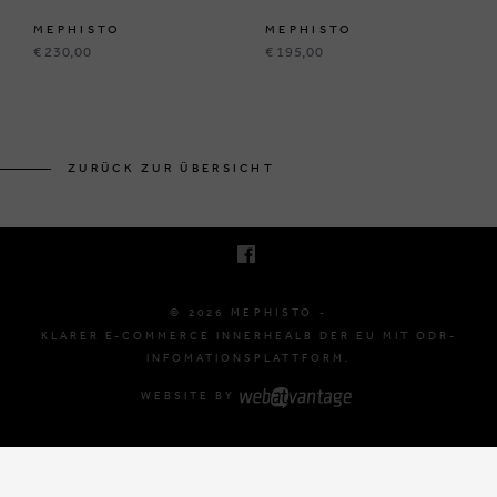
MEPHISTO
MEPHISTO
€ 230,00
€ 195,00
BRUSSELSESTEENWEG 129
1980 ZEMST, BELGIË
ZURÜCK ZUR ÜBERSICHT
E. INFO@MEPHISTO-SHOP.BE
T. +32 (0)16 61 71 60
© 2026 MEPHISTO -
KLARER E-COMMERCE INNERHEALB DER EU MIT ODR-
INFOMATIONSPLATTFORM.
WEBSITE BY