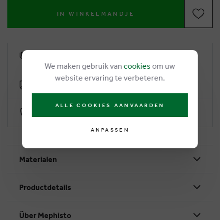
IN WINKELMANDJE
6% Treuerabatt
We maken gebruik van
cookies
om uw
website ervaring te verbeteren.
Kostenlose Lieferung ab €50
ALLE COOKIES AANVAARDEN
Sichere Zahlung durch Worldline
ANPASSEN
Materialen
Productdetails
Über Mephisto