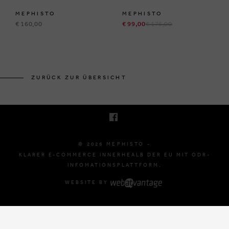
MEPHISTO
MEPHISTO
€ 160,00
€ 99,00
€ 175,00
BRUSSELSESTEENWEG 129
1980 ZEMST, BELGIË
ZURÜCK ZUR ÜBERSICHT
E. INFO@MEPHISTO-SHOP.BE
T. +32 (0)16 61 71 60
© 2026 MEPHISTO -
KLARER E-COMMERCE INNERHEALB DER EU MIT ODR-
INFOMATIONSPLATTFORM.
WEBSITE BY