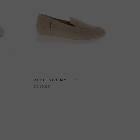
MEPHISTO MOBILS
ME
€ 210,00
€ 2