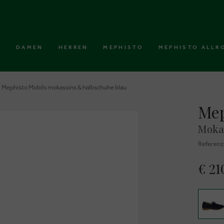
DAMEN
HERREN
MEPHISTO
MEPHISTO ALLR
Mephisto Mobils mokassins & halbschuhe blau
Mep
Moka
Referen
€ 21