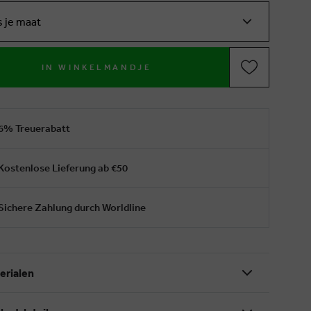
s je maat
IN WINKELMANDJE
6% Treuerabatt
Kostenlose Lieferung ab €50
Sichere Zahlung durch Worldline
erialen