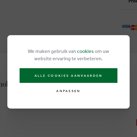
Pro
We maken gebruik van
cookies
om uw
website ervaring te verbeteren.
ALLE COOKIES AANVAARDEN
okassins & halbschuhe blau
ANPASSEN