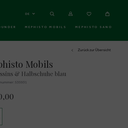
DE
OUNDER
MEPHISTO MOBILS
MEPHISTO SANO
Zurück zur Übersicht
histo Mobils
ssins & Halbschuhe blau
znummer: 535931
0,00