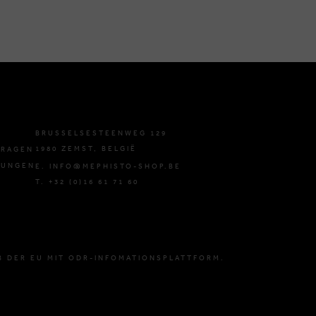
BRUSSELSESTEENWEG 129
1980 ZEMST, BELGIË
FRAGEN
GUNGEN
E. INFO@MEPHISTO-SHOP.BE
T. +32 (0)16 61 71 60
B DER EU MIT ODR-INFOMATIONSPLATTFORM.