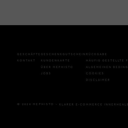
GESCHÄFTE
GESCHENKGUTSCHEIN
RÜCKGABE
KONTAKT
KUNDENKARTE
HÄUFIG GESTELLTE 
ÜBER MEPHISTO
ALGEMEINEN BEDIN
JOBS
COOKIES
DISCLAIMER
© 2026 MEPHISTO -
KLARER E-COMMERCE INNERHEAL