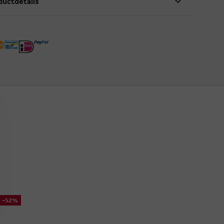
ductdetails
-52%