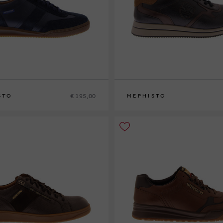
€ 195,00
STO
MEPHISTO
42
42½
43
43½
44
44½
45
46
40
41
41½
42
42½
43
43½
44
44½
45
4