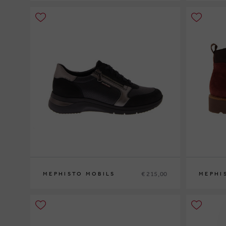
36
37
37½
38
38½
39
39½
40
41
42
35
36
37
3
€ 215,00
MEPHISTO MOBILS
MEPHI
35
36
37
37½
38
38½
39
39½
40
41
42
35
36
37
3