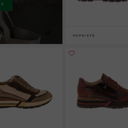
TE
MEPHISTO
36
37
37½
38
38½
39
39½
40