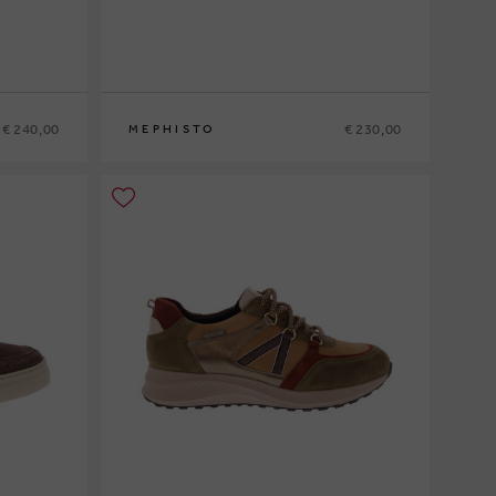
€ 240,00
€ 230,00
MEPHISTO
6
40
41
41½
42
42½
43
43½
44
44½
45
46
47