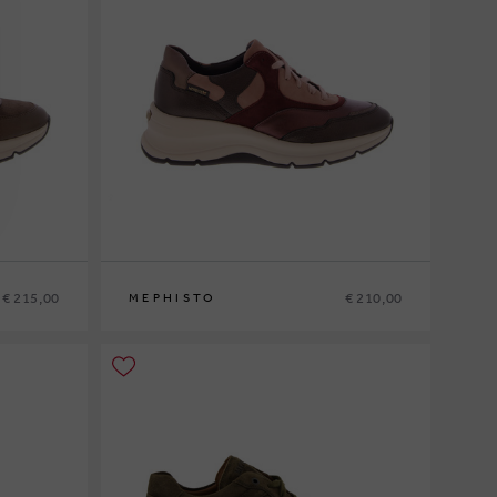
€ 215,00
€ 210,00
MEPHISTO
36
37
37½
38
38½
39
39½
40