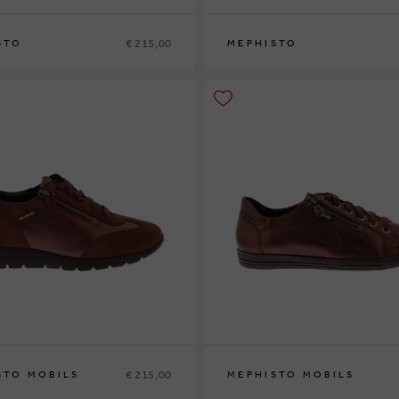
€ 215,00
STO
MEPHISTO
38
38½
39
39½
40
41
42
36
37
37½
38
38½
39
39½
40
41
42
€ 215,00
STO MOBILS
MEPHISTO MOBILS