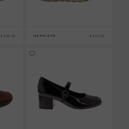
€ 195,00
€ 215,00
MEPHISTO
35
36
37
37½
38
38½
39
39½
40
41