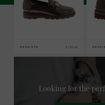
€ 195,00
MEPHISTO
MEPHI
36
37
37½
38
38½
39
39½
40
41
42
40
41
41½
Looking for the perf