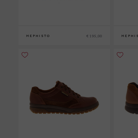
€ 195,00
MEPHISTO
MEPHI
40
41
41½
42
42½
43
43½
44
44½
45
46
40
41
41½