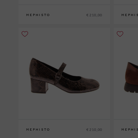
€ 210,00
MEPHISTO
MEPHI
35
36
37
37½
38
38½
39
39½
40
41
42
36
37
37½
€ 210,00
MEPHISTO
MEPHI