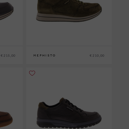
€ 215,00
€ 210,00
MEPHISTO
6
40
41
41½
42
42½
43
43½
44
44½
45
46