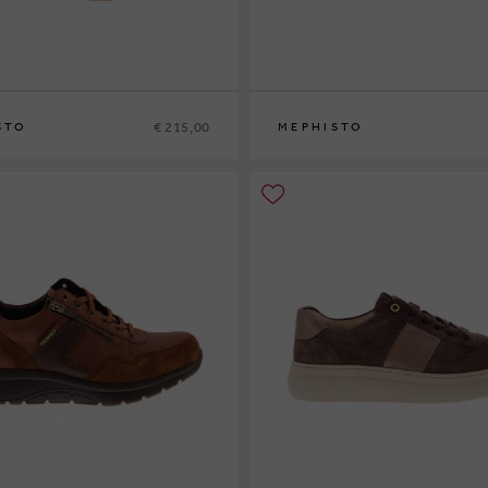
€ 215,00
STO
MEPHISTO
42
42½
43
43½
44
44½
45
46
40
41
41½
42
42½
43
43½
44
44½
45
4