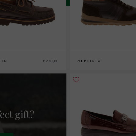
€ 230,00
STO
MEPHISTO
42
42½
43
43½
44
44½
45
46
40
41
41½
42
42½
43
43½
44
44½
45
4
ect gift?