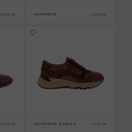
€ 215,00
€ 210,00
MEPHISTO
36
37
37½
38
38½
39
39½
40
41
42
€ 210,00
€ 230,00
MEPHISTO MOBILS