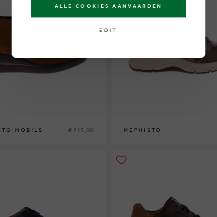
ALLE COOKIES AANVAARDEN
EDIT
€ 215,00
STO MOBILS
MEPHISTO
7½
38
38½
39
39½
40
41
42
36
37
37½
38
38½
39
39½
40
41
42