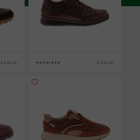
€ 240,00
€ 240,00
MEPHISTO
6
40
41
41½
42
42½
43
43½
44
44½
45