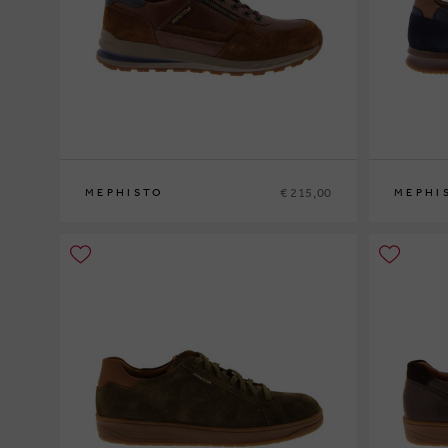
€ 215,00
MEPHISTO
MEPHI
39
40
41
41½
42
42½
43
43½
44
44½
45
46
47
40
41
41½