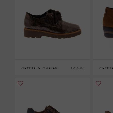
€ 215,00
MEPHISTO MOBILS
MEPHI
36
37
37½
38
38½
39
39½
40
41
42
35
36
37
3