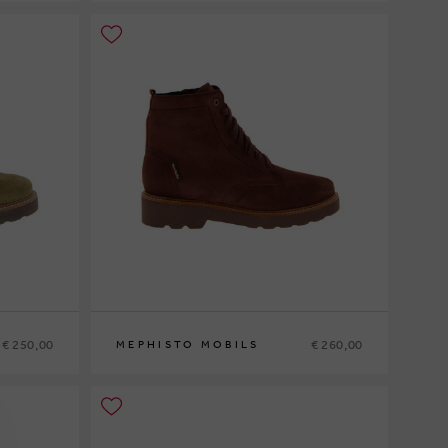
36
37
37½
38
38½
39
39½
40
41
42
€ 250,00
€ 260,00
MEPHISTO MOBILS
42½
35
36
37
37½
38
38½
39
39½
40
41
42
42½