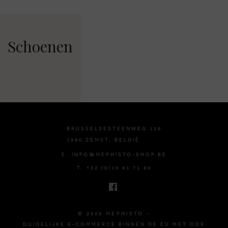
Schoenen
BRUSSELSESTEENWEG 129
1980 ZEMST, BELGIË
E. INFO@MEPHISTO-SHOP.BE
T. +32 (0)16 61 71 60
© 2026 MEPHISTO -
DUIDELIJKE E-COMMERCE BINNEN DE EU MET ODR