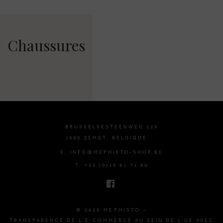
Chaussures
BRUSSELSESTEENWEG 129
1980 ZEMST, BELGIQUE
E. INFO@MEPHISTO-SHOP.BE
T. +32 (0)16 61 71 60
© 2026 MEPHISTO -
TRANSPARENCE DE L'E-COMMERCE AU SEIN DE L'UE AVEC