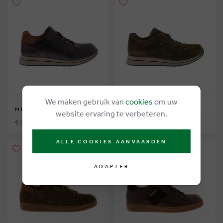
We maken gebruik van
cookies
om uw
MEPHISTO
MEPHISTO
website ervaring te verbeteren.
€ 215,00
€ 210,00
ALLE COOKIES AANVAARDEN
ADAPTER