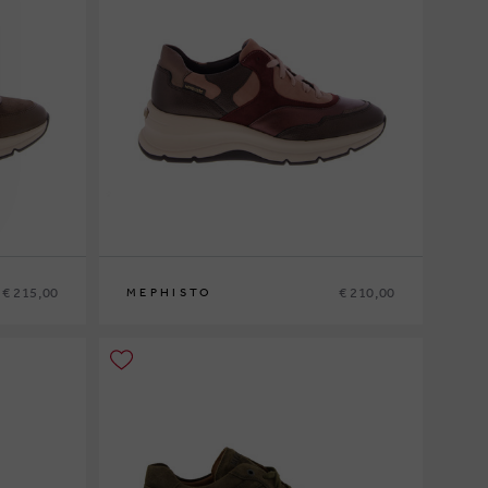
€ 215,00
€ 210,00
MEPHISTO
36
37
37½
38
38½
39
39½
40