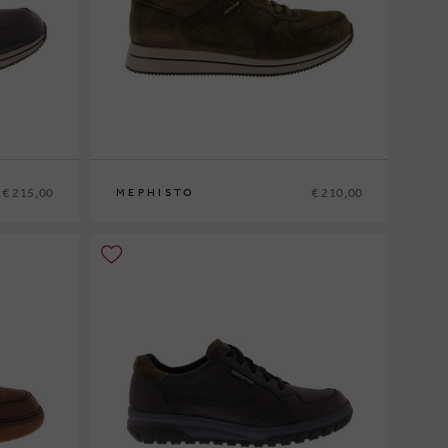
€ 215,00
€ 210,00
MEPHISTO
6
40
41
41½
42
42½
43
43½
44
44½
45
46