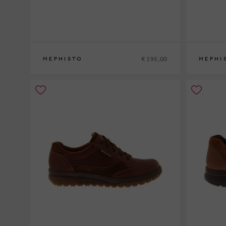
€ 195,00
MEPHISTO
MEPHI
40
41
41½
42
42½
43
43½
44
44½
45
46
40
41
41½