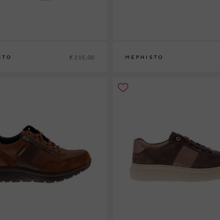
€ 215,00
STO
MEPHISTO
42
42½
43
43½
44
44½
45
46
40
41
41½
42
42½
43
43½
44
44½
45
4