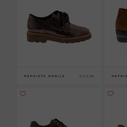
€ 215,00
MEPHISTO MOBILS
MEPHI
36
37
37½
38
38½
39
39½
40
41
42
35
36
37
3