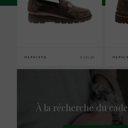
€ 195,00
MEPHISTO
MEPHI
36
37
37½
38
38½
39
39½
40
41
42
40
41
41½
À la récherche du cade