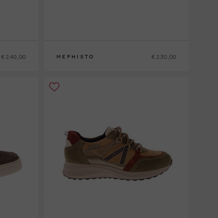
€ 240,00
€ 230,00
MEPHISTO
6
40
41
41½
42
42½
43
43½
44
44½
45
46
47