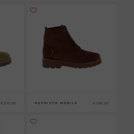
36
37
37½
38
38½
39
39½
40
41
42
€ 250,00
€ 260,00
MEPHISTO MOBILS
42½
35
36
37
37½
38
38½
39
39½
40
41
42
42½