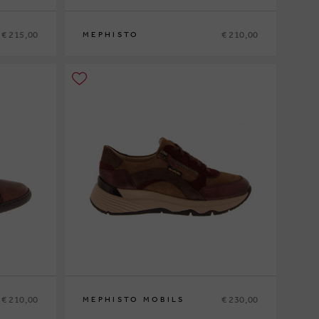
€ 215,00
€ 210,00
MEPHISTO
36
37
37½
38
38½
39
39½
40
41
42
€ 210,00
€ 230,00
MEPHISTO MOBILS