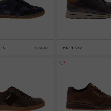
€ 195,00
STO
MEPHISTO
42
42½
43
43½
44
44½
45
46
40
41
41½
42
42½
43
43½
44
44½
45
4