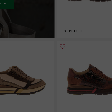
EAU
MEPHISTO
36
37
37½
38
38½
39
39½
40