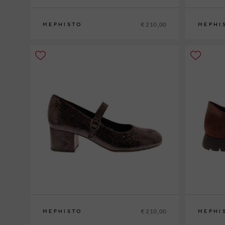
€ 210,00
MEPHISTO
MEPHI
35
36
37
37½
38
38½
39
39½
40
41
42
36
37
37½
€ 210,00
MEPHISTO
MEPHI