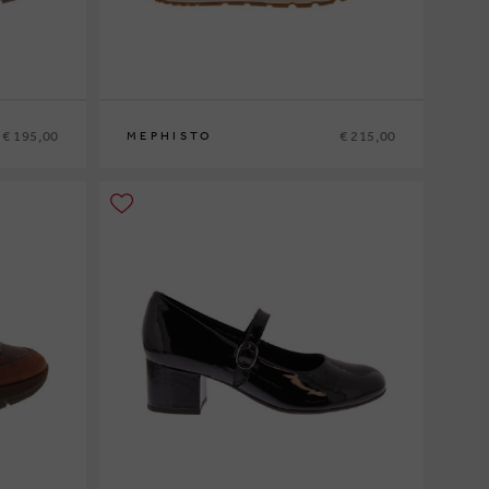
€ 195,00
€ 215,00
MEPHISTO
35
36
37
37½
38
38½
39
39½
40
41