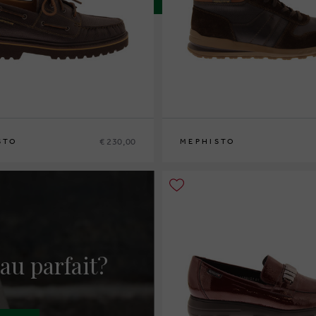
€ 230,00
STO
MEPHISTO
42
42½
43
43½
44
44½
45
46
40
41
41½
42
42½
43
43½
44
44½
45
4
au parfait?