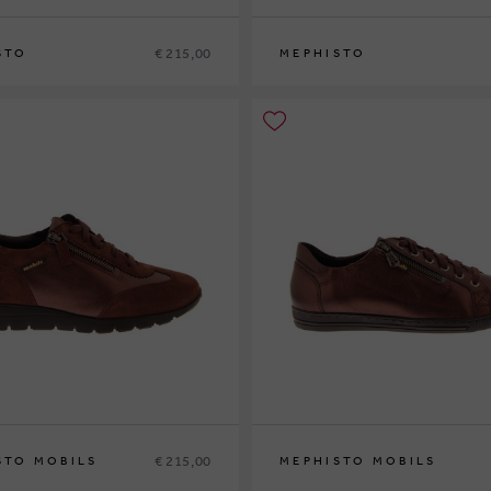
€ 215,00
STO
MEPHISTO
38
38½
39
39½
40
41
42
36
37
37½
38
38½
39
39½
40
41
42
€ 215,00
STO MOBILS
MEPHISTO MOBILS