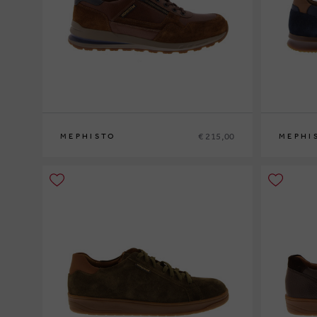
€ 215,00
MEPHISTO
MEPHI
39
40
41
41½
42
42½
43
43½
44
44½
45
46
47
40
41
41½