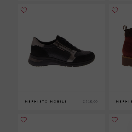
36
37
37½
38
38½
39
39½
40
41
42
35
36
37
3
€ 215,00
MEPHISTO MOBILS
MEPHI
35
36
37
37½
38
38½
39
39½
40
41
42
35
36
37
3