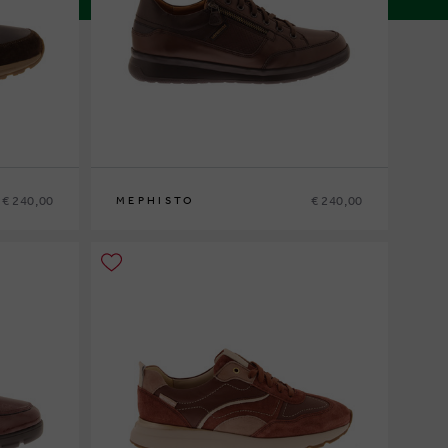
€ 240,00
€ 240,00
MEPHISTO
6
39
40
41
41½
42
42½
43
43½
44
44½
45
46