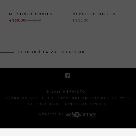
MEPHISTO MOBILS
MEPHISTO MOBILS
€ 169,00
€ 240,00
€ 215,00
BRUSSELSESTEENWEG 129
1980 ZEMST, BELGIQUE
RETOUR À LA VUE D'ENSEMBLE
E. INFO@MEPHISTO-SHOP.BE
T. +32 (0)16 61 71 60
© 2026 MEPHISTO -
TRANSPARENCE DE L'E-COMMERCE AU SEIN DE L'UE AVEC
LA PLATEFORME D'INFORMATION ODR
WEBSITE BY