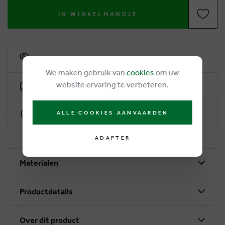
IN WINKELMANDJE
6% remise de fidélité
We maken gebruik van
cookies
om uw
website ervaring te verbeteren.
Livraison gratuite dès €50
ALLE COOKIES AANVAARDEN
Paiement sécurisé par Worldline
ADAPTER
Materialen
Productdetails
Over dit product