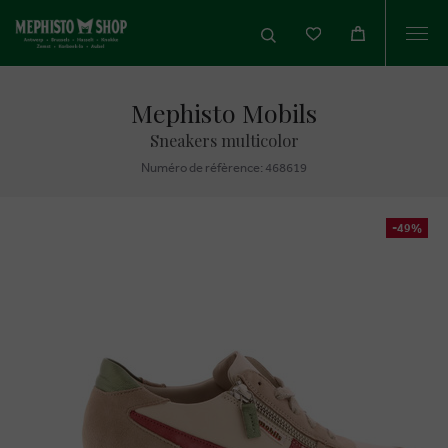
Togg
navi
Mephisto Mobils
Sneakers multicolor
Numéro de réfèrence: 468619
-49%