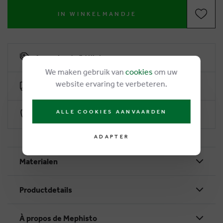
IN WINKELMANDJE
6% remise de fidélité
We maken gebruik van
cookies
om uw
website ervaring te verbeteren.
Livraison gratuite dès €50
ALLE COOKIES AANVAARDEN
Paiement sécurisé par Worldline
ADAPTER
Materialen
Productdetails
À propos de Mephisto