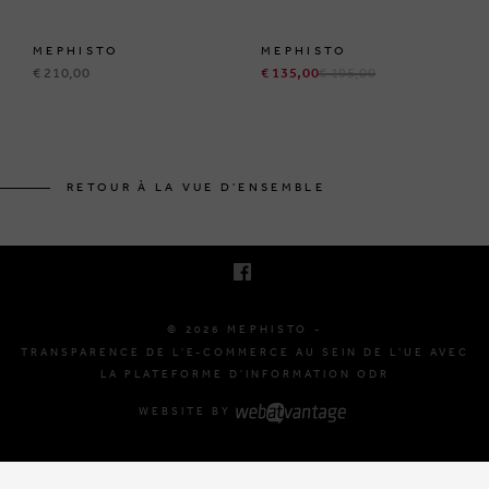
MEPHISTO
MEPHISTO
€ 210,00
€ 135,00
€ 195,00
BRUSSELSESTEENWEG 129
1980 ZEMST, BELGIQUE
RETOUR À LA VUE D'ENSEMBLE
E. INFO@MEPHISTO-SHOP.BE
T. +32 (0)16 61 71 60
© 2026 MEPHISTO -
TRANSPARENCE DE L'E-COMMERCE AU SEIN DE L'UE AVEC
LA PLATEFORME D'INFORMATION ODR
WEBSITE BY