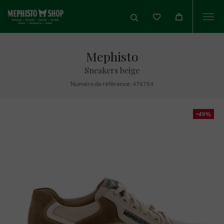
Togg
navi
Mephisto
Sneakers beige
Numéro de réfèrence: 476754
-49%