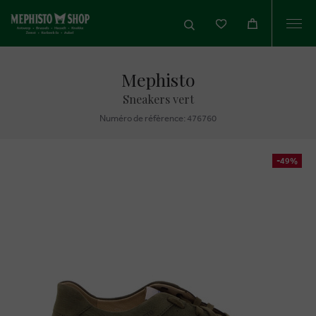
Togg
navi
Mephisto
Sneakers vert
Numéro de réfèrence: 476760
-49%