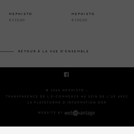
MEPHISTO
MEPHISTO
€ 210,00
€ 230,00
BRUSSELSESTEENWEG 129
1980 ZEMST, BELGIQUE
RETOUR À LA VUE D'ENSEMBLE
E. INFO@MEPHISTO-SHOP.BE
T. +32 (0)16 61 71 60
© 2026 MEPHISTO -
TRANSPARENCE DE L'E-COMMERCE AU SEIN DE L'UE AVEC
LA PLATEFORME D'INFORMATION ODR
WEBSITE BY