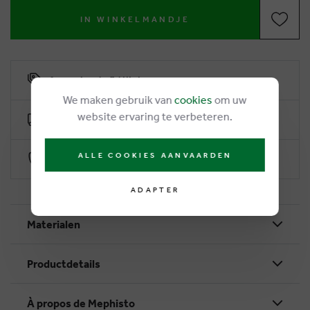
IN WINKELMANDJE
6% remise de fidélité
We maken gebruik van
cookies
om uw
website ervaring te verbeteren.
Livraison gratuite dès €50
ALLE COOKIES AANVAARDEN
Paiement sécurisé par Worldline
ADAPTER
Materialen
Productdetails
À propos de Mephisto