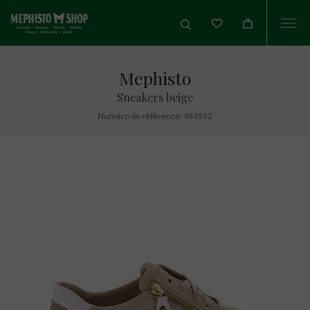
Togg
navi
Mephisto
Sneakers beige
Numéro de réfèrence: 494552