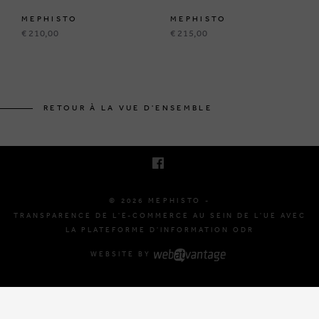
MEPHISTO
MEPHISTO
€ 210,00
€ 215,00
BRUSSELSESTEENWEG 129
1980 ZEMST, BELGIQUE
RETOUR À LA VUE D'ENSEMBLE
E. INFO@MEPHISTO-SHOP.BE
T. +32 (0)16 61 71 60
© 2026 MEPHISTO -
TRANSPARENCE DE L'E-COMMERCE AU SEIN DE L'UE AVEC
LA PLATEFORME D'INFORMATION ODR
WEBSITE BY