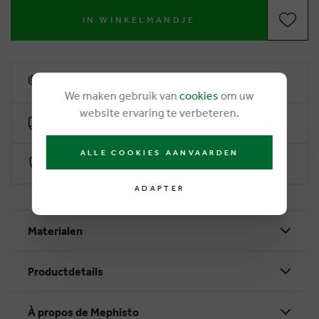
IN WINKELMANDJE
6% remise de fidélité
We maken gebruik van
cookies
om uw
website ervaring te verbeteren.
Livraison gratuite dès €50
ALLE COOKIES AANVAARDEN
Paiement sécurisé par Worldline
ADAPTER
Materialen
Productdetails
À propos de Mephisto