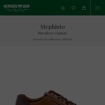
Togg
navi
Mephisto
Sneakers cognac
Numéro de réfèrence: 499194