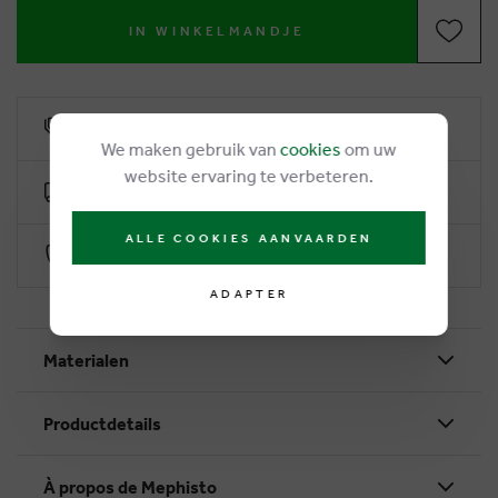
IN WINKELMANDJE
6% remise de fidélité
We maken gebruik van
cookies
om uw
website ervaring te verbeteren.
Livraison gratuite dès €50
ALLE COOKIES AANVAARDEN
Paiement sécurisé par Worldline
ADAPTER
Materialen
Productdetails
À propos de Mephisto