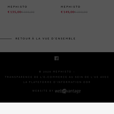
MEPHISTO
MEPHISTO
€ 135,00
€ 195,00
€ 149,00
€ 230,00
BRUSSELSESTEENWEG 129
1980 ZEMST, BELGIQUE
RETOUR À LA VUE D'ENSEMBLE
E. INFO@MEPHISTO-SHOP.BE
T. +32 (0)16 61 71 60
© 2026 MEPHISTO -
TRANSPARENCE DE L'E-COMMERCE AU SEIN DE L'UE AVEC
LA PLATEFORME D'INFORMATION ODR
WEBSITE BY