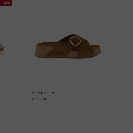
-30%
MEPHISTO
ME
€ 150,00
€ 1