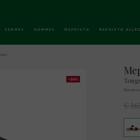
FEMMES
HOMMES
MEPHISTO
MEPHISTO ALLR
bleu
Mep
Tongs
-30%
Numéro d
€ 16