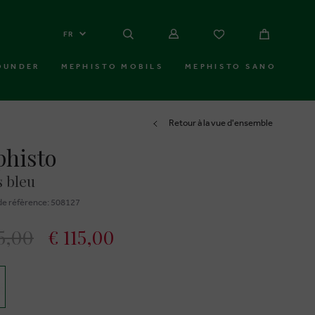
FR
OUNDER
MEPHISTO MOBILS
MEPHISTO SANO
Retour à la vue d'ensemble
histo
 bleu
e réfèrence: 508127
5,00
€ 115,00