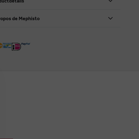
ductdetails
ropos de Mephisto