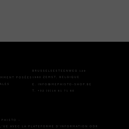
BRUSSELSESTEENWEG 129
1980 ZEMST, BELGIQUE
EMMENT POSÉES
ALES
E. INFO@MEPHISTO-SHOP.BE
T. +32 (0)16 61 71 60
EPHISTO -
L'UE AVEC LA PLATEFORME D'INFORMATION ODR