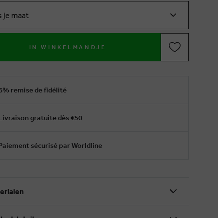
s je maat
IN WINKELMANDJE
6% remise de fidélité
Livraison gratuite dès €50
Paiement sécurisé par Worldline
erialen