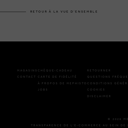
RETOUR À LA VUE D'ENSEMBLE
MAGASINS
CHÈQUE-CADEAU
RETOURNER
CONTACT
CARTE DE FIDÉLITÉ
QUESTIONS FRÉQU
À PROPOS DE MEPHISTO
CONDITIONS GÉNÉR
JOBS
COOKIES
DISCLAIMER
© 2026 M
TRANSPARENCE DE L'E-COMMERCE AU SEIN DE 