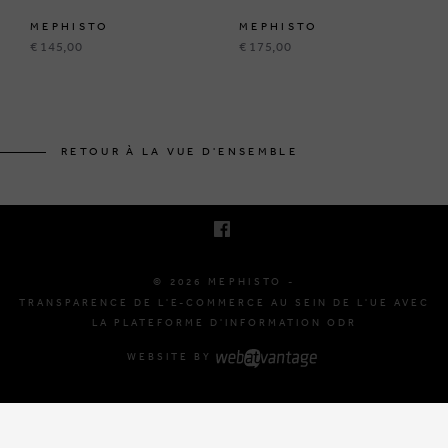
MEPHISTO
MEPHISTO
€ 145,00
€ 175,00
BRUSSELSESTEENWEG 129
1980 ZEMST, BELGIQUE
RETOUR À LA VUE D'ENSEMBLE
E. INFO@MEPHISTO-SHOP.BE
T. +32 (0)16 61 71 60
© 2026 MEPHISTO -
TRANSPARENCE DE L'E-COMMERCE AU SEIN DE L'UE AVEC
LA PLATEFORME D'INFORMATION ODR
WEBSITE BY