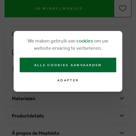
IN WINKELMANDJE
6% remise de fidélité
We maken gebruik van
cookies
om uw
website ervaring te verbeteren.
Livraison gratuite dès €50
ALLE COOKIES AANVAARDEN
Paiement sécurisé par Worldline
ADAPTER
Materialen
Productdetails
À propos de Mephisto