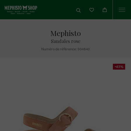
Togg
navi
Mephisto
Sandales rose
Numéro de réfèrence: 504840
-43%