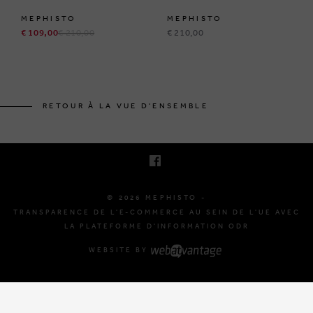
MEPHISTO
MEPHISTO
€ 109,00
€ 210,00
€ 210,00
BRUSSELSESTEENWEG 129
1980 ZEMST, BELGIQUE
RETOUR À LA VUE D'ENSEMBLE
E. INFO@MEPHISTO-SHOP.BE
T. +32 (0)16 61 71 60
© 2026 MEPHISTO -
TRANSPARENCE DE L'E-COMMERCE AU SEIN DE L'UE AVEC
LA PLATEFORME D'INFORMATION ODR
WEBSITE BY