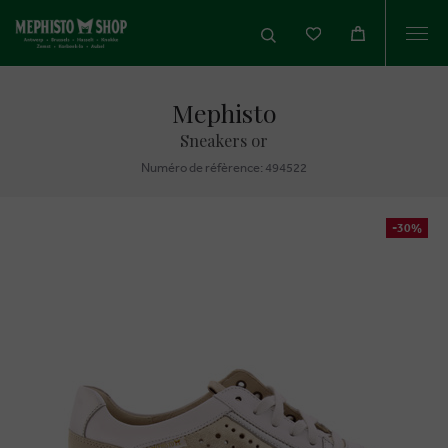
Togg
navi
Mephisto
Sneakers or
Numéro de réfèrence: 494522
-30%