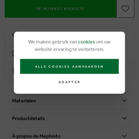
IN WINKELMANDJE
6% remise de fidélité
We maken gebruik van
cookies
om uw
website ervaring te verbeteren.
Livraison gratuite dès €50
ALLE COOKIES AANVAARDEN
Paiement sécurisé par Worldline
ADAPTER
Materialen
Productdetails
À propos de Mephisto