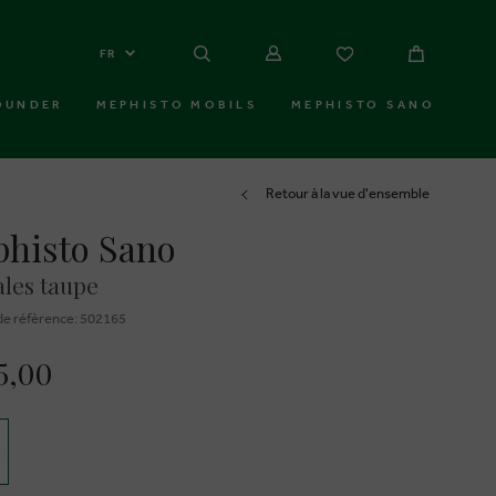
FR
OUNDER
MEPHISTO MOBILS
MEPHISTO SANO
Retour à la vue d'ensemble
histo Sano
les taupe
e réfèrence: 502165
5,00