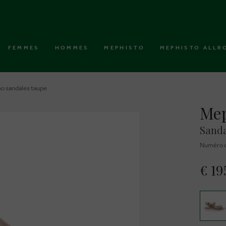
FEMMES
HOMMES
MEPHISTO
MEPHISTO ALLR
o sandales taupe
Mep
Sanda
Numéro d
€ 19