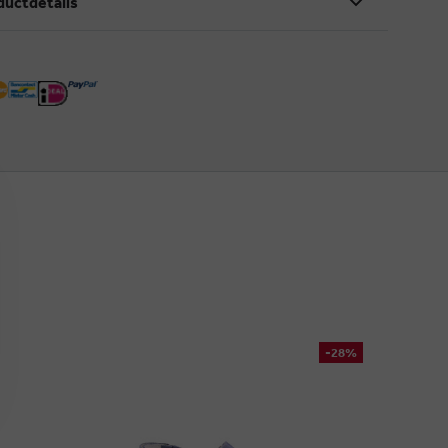
ductdetails
-28%