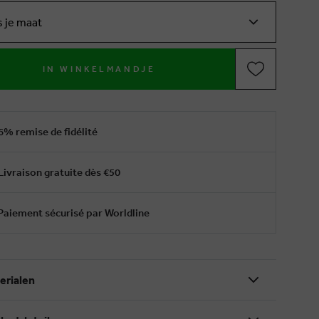
s je maat
IN WINKELMANDJE
6% remise de fidélité
Livraison gratuite dès €50
Paiement sécurisé par Worldline
erialen