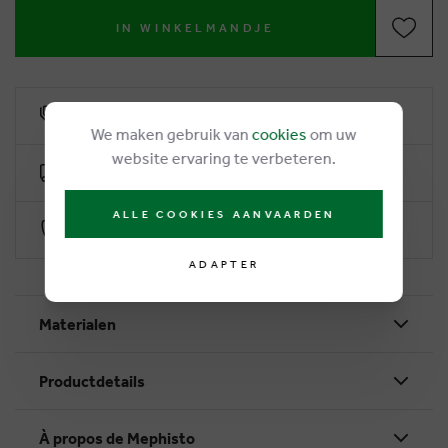
IN WINKELMANDJE
6% remise de fidélité
We maken gebruik van
cookies
om uw
website ervaring te verbeteren.
Livraison gratuite dès €50
ALLE COOKIES AANVAARDEN
Paiement sécurisé par Worldline
ADAPTER
Materialen
Productdetails
À propos de Mephisto