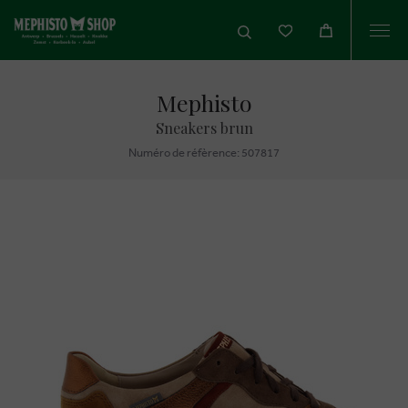
Togg
navi
Mephisto
Sneakers brun
Numéro de réfèrence: 507817