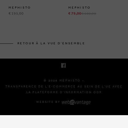
MEPHISTO
MEPHISTO
€ 195,00
€ 79,00
€ 160,00
BRUSSELSESTEENWEG 129
1980 ZEMST, BELGIQUE
RETOUR À LA VUE D'ENSEMBLE
E. INFO@MEPHISTO-SHOP.BE
T. +32 (0)16 61 71 60
© 2026 MEPHISTO -
TRANSPARENCE DE L'E-COMMERCE AU SEIN DE L'UE AVEC
LA PLATEFORME D'INFORMATION ODR
WEBSITE BY