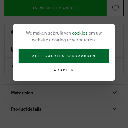
IN WINKELMANDJE
We maken gebruik van
cookies
om uw
6% remise de fidélité
website ervaring te verbeteren.
Livraison gratuite dès €50
ALLE COOKIES AANVAARDEN
Paiement sécurisé par Worldline
ADAPTER
Materialen
Productdetails