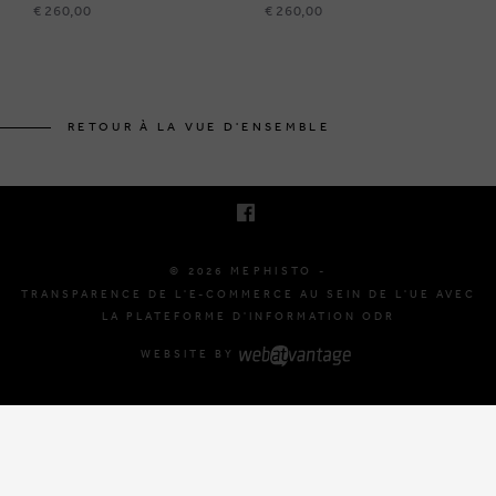
€ 260,00
€ 260,00
BRUSSELSESTEENWEG 129
1980 ZEMST, BELGIQUE
RETOUR À LA VUE D'ENSEMBLE
E. INFO@MEPHISTO-SHOP.BE
T. +32 (0)16 61 71 60
© 2026 MEPHISTO -
TRANSPARENCE DE L'E-COMMERCE AU SEIN DE L'UE AVEC
LA PLATEFORME D'INFORMATION ODR
WEBSITE BY