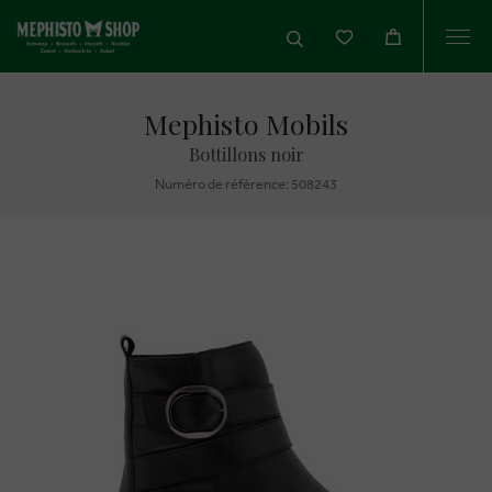
Togg
navi
Mephisto Mobils
Bottillons noir
Numéro de réfèrence: 508243