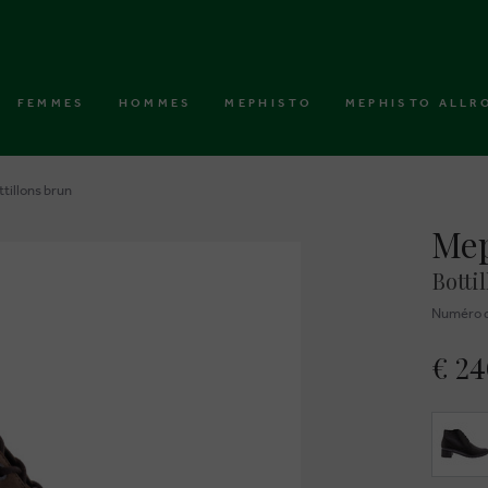
FEMMES
HOMMES
MEPHISTO
MEPHISTO ALLR
tillons brun
Mep
Botti
Numéro d
€ 2