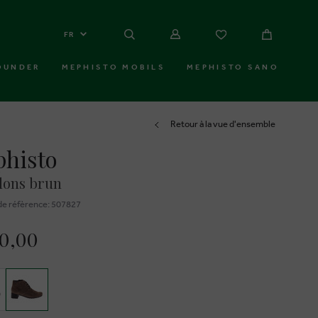
FR
OUNDER
MEPHISTO MOBILS
MEPHISTO SANO
Retour à la vue d'ensemble
histo
llons brun
e réfèrence: 507827
40,00