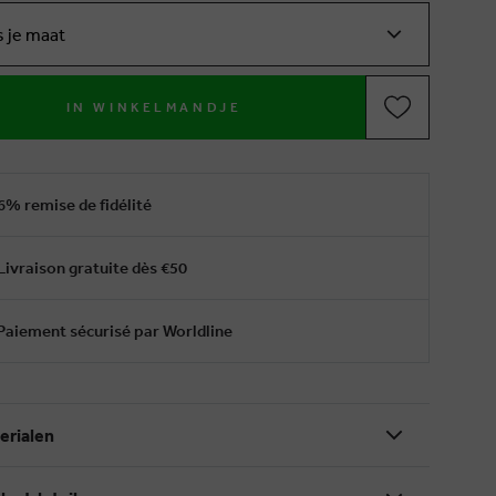
s je maat
IN WINKELMANDJE
6% remise de fidélité
Livraison gratuite dès €50
Paiement sécurisé par Worldline
erialen