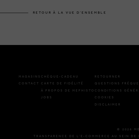
RETOUR À LA VUE D'ENSEMBLE
MAGASINS
CHÈQUE-CADEAU
RETOURNER
CONTACT
CARTE DE FIDÉLITÉ
QUESTIONS FRÉQU
À PROPOS DE MEPHISTO
CONDITIONS GÉNÉR
JOBS
COOKIES
DISCLAIMER
© 2026 M
TRANSPARENCE DE L'E-COMMERCE AU SEIN DE 