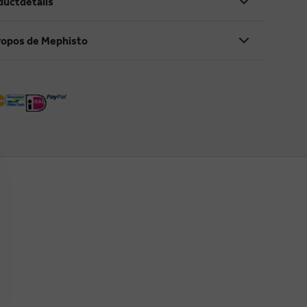
ductdetails
ropos de Mephisto