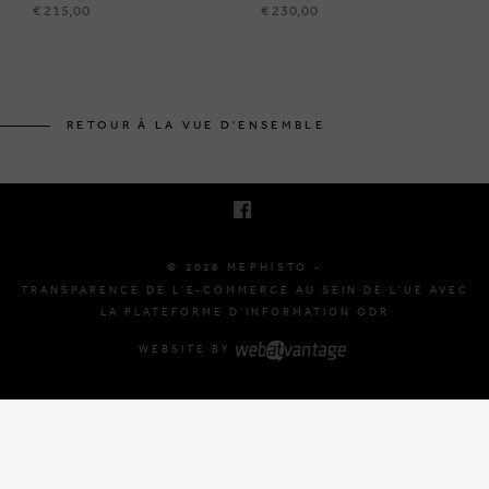
€ 215,00
€ 230,00
BRUSSELSESTEENWEG 129
1980 ZEMST, BELGIQUE
RETOUR À LA VUE D'ENSEMBLE
E. INFO@MEPHISTO-SHOP.BE
T. +32 (0)16 61 71 60
© 2026 MEPHISTO -
TRANSPARENCE DE L'E-COMMERCE AU SEIN DE L'UE AVEC
LA PLATEFORME D'INFORMATION ODR
WEBSITE BY