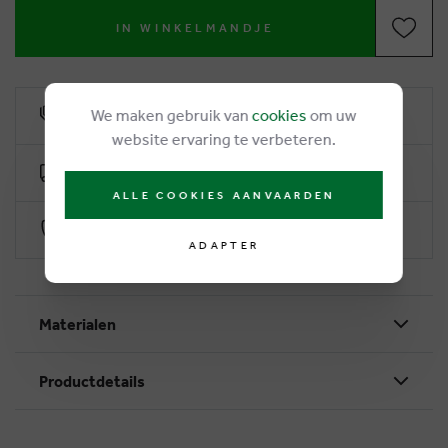
IN WINKELMANDJE
We maken gebruik van
cookies
om uw
6% remise de fidélité
website ervaring te verbeteren.
Livraison gratuite dès €50
ALLE COOKIES AANVAARDEN
Paiement sécurisé par Worldline
ADAPTER
Materialen
Productdetails