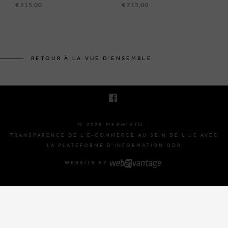
€ 215,00
€ 215,00
BRUSSELSESTEENWEG 129
1980 ZEMST, BELGIQUE
RETOUR À LA VUE D'ENSEMBLE
E. INFO@MEPHISTO-SHOP.BE
T. +32 (0)16 61 71 60
© 2026 MEPHISTO -
TRANSPARENCE DE L'E-COMMERCE AU SEIN DE L'UE AVEC
LA PLATEFORME D'INFORMATION ODR
WEBSITE BY