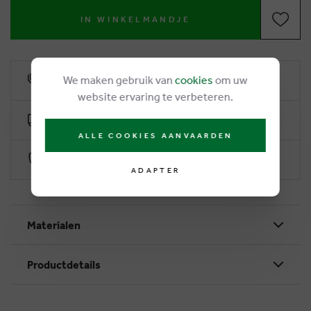
IN WINKELMANDJE
We maken gebruik van
cookies
om uw
6% remise de fidélité
website ervaring te verbeteren.
Livraison gratuite dès €50
ALLE COOKIES AANVAARDEN
Paiement sécurisé par Worldline
ADAPTER
Materialen
Productdetails