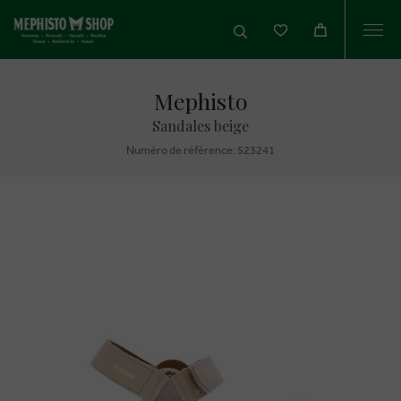
Togg
navi
Mephisto
Sandales beige
Numéro de réfèrence: 523241