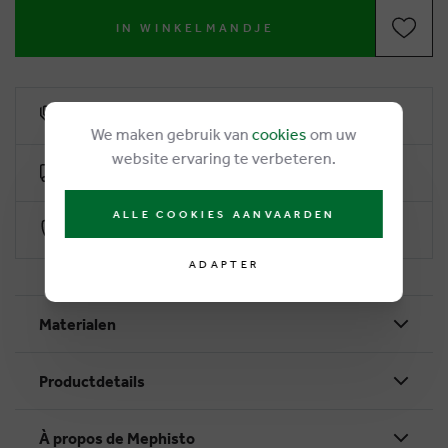
IN WINKELMANDJE
6% remise de fidélité
We maken gebruik van
cookies
om uw
website ervaring te verbeteren.
Livraison gratuite dès €50
ALLE COOKIES AANVAARDEN
Paiement sécurisé par Worldline
ADAPTER
Materialen
Productdetails
À propos de Mephisto