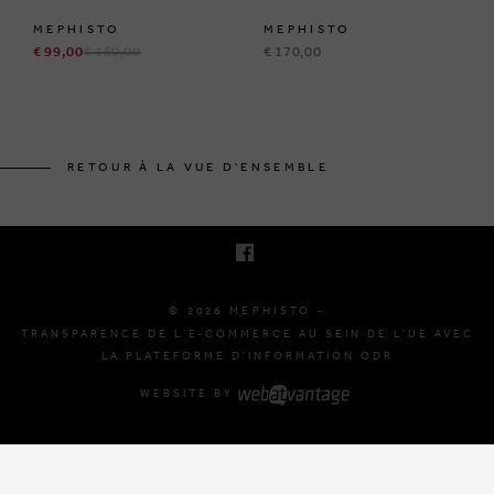
MEPHISTO
MEPHISTO
€ 99,00
€ 150,00
€ 170,00
BRUSSELSESTEENWEG 129
1980 ZEMST, BELGIQUE
RETOUR À LA VUE D'ENSEMBLE
E. INFO@MEPHISTO-SHOP.BE
T. +32 (0)16 61 71 60
© 2026 MEPHISTO -
TRANSPARENCE DE L'E-COMMERCE AU SEIN DE L'UE AVEC
LA PLATEFORME D'INFORMATION ODR
WEBSITE BY