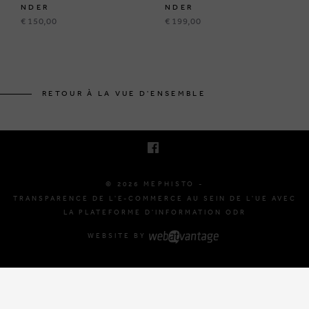
NDER
NDER
€ 150,00
€ 199,00
BRUSSELSESTEENWEG 129
1980 ZEMST, BELGIQUE
RETOUR À LA VUE D'ENSEMBLE
E. INFO@MEPHISTO-SHOP.BE
T. +32 (0)16 61 71 60
© 2026 MEPHISTO -
TRANSPARENCE DE L'E-COMMERCE AU SEIN DE L'UE AVEC
LA PLATEFORME D'INFORMATION ODR
WEBSITE BY