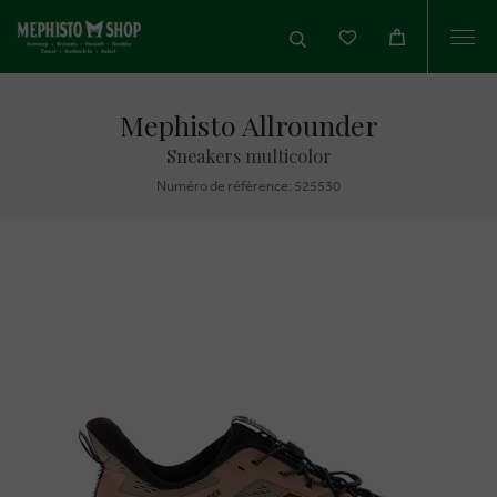
Togg
navi
Mephisto Allrounder
Sneakers multicolor
Numéro de réfèrence: 525530