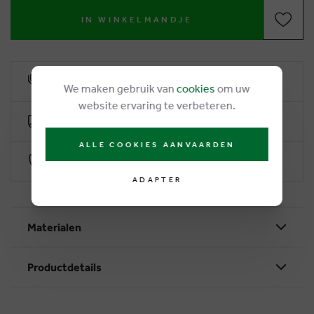
IN WINKELMANDJE
6% remise de fidélité
We maken gebruik van
cookies
om uw
website ervaring te verbeteren.
Livraison gratuite dès €50
ALLE COOKIES AANVAARDEN
Paiement sécurisé par Worldline
ADAPTER
Materialen
Productdetails