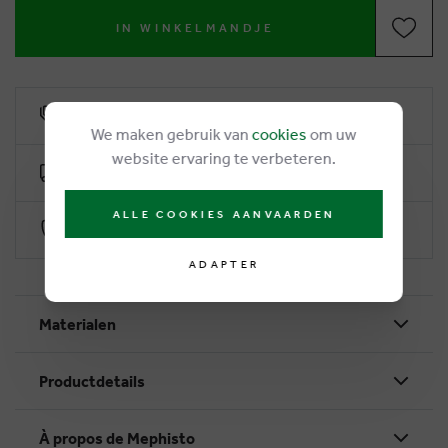
IN WINKELMANDJE
6% remise de fidélité
We maken gebruik van
cookies
om uw
website ervaring te verbeteren.
Livraison gratuite dès €50
ALLE COOKIES AANVAARDEN
Paiement sécurisé par Worldline
ADAPTER
Materialen
Productdetails
À propos de Mephisto