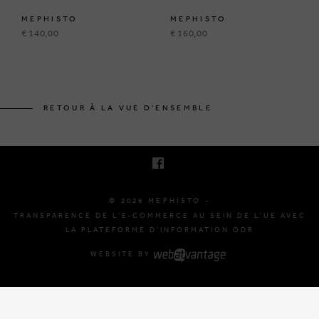
MEPHISTO
MEPHISTO
€ 140,00
€ 160,00
BRUSSELSESTEENWEG 129
1980 ZEMST, BELGIQUE
RETOUR À LA VUE D'ENSEMBLE
E. INFO@MEPHISTO-SHOP.BE
T. +32 (0)16 61 71 60
© 2026 MEPHISTO -
TRANSPARENCE DE L'E-COMMERCE AU SEIN DE L'UE AVEC
LA PLATEFORME D'INFORMATION ODR
WEBSITE BY