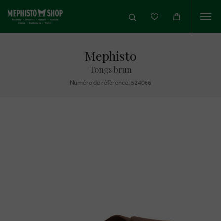
Togg
navi
Mephisto
Tongs brun
Numéro de réfèrence: 524066