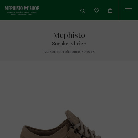
Togg
navi
Mephisto
Sneakers beige
Numéro de réfèrence: 524946