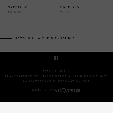
MEPHISTO
MEPHISTO
€ 215,00
€ 215,00
BRUSSELSESTEENWEG 129
1980 ZEMST, BELGIQUE
RETOUR À LA VUE D'ENSEMBLE
E. INFO@MEPHISTO-SHOP.BE
T. +32 (0)16 61 71 60
© 2026 MEPHISTO -
TRANSPARENCE DE L'E-COMMERCE AU SEIN DE L'UE AVEC
LA PLATEFORME D'INFORMATION ODR
WEBSITE BY