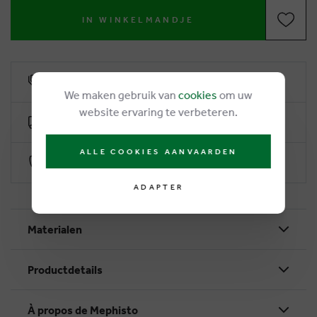
IN WINKELMANDJE
6% remise de fidélité
We maken gebruik van
cookies
om uw
website ervaring te verbeteren.
Livraison gratuite dès €50
ALLE COOKIES AANVAARDEN
Paiement sécurisé par Worldline
ADAPTER
Materialen
Productdetails
À propos de Mephisto