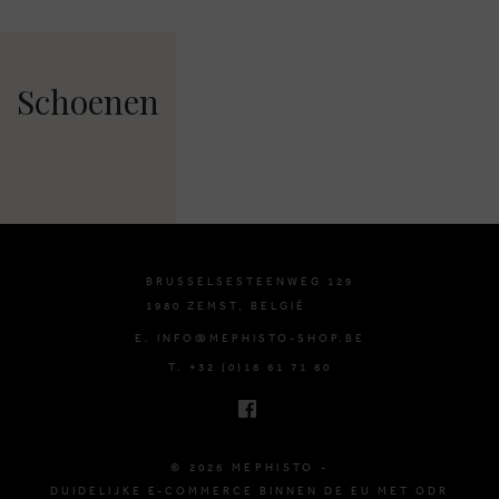
Schoenen
BRUSSELSESTEENWEG 129
1980 ZEMST, BELGIË
E. INFO@MEPHISTO-SHOP.BE
T. +32 (0)16 61 71 60
© 2026 MEPHISTO -
DUIDELIJKE E-COMMERCE BINNEN DE EU MET ODR