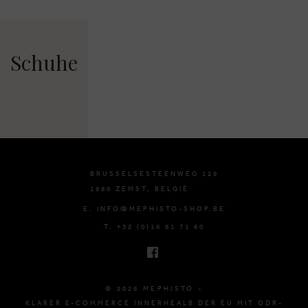
Schuhe
BRUSSELSESTEENWEG 129
1980 ZEMST, BELGIË
E. INFO@MEPHISTO-SHOP.BE
T. +32 (0)16 61 71 60
© 2026 MEPHISTO -
KLARER E-COMMERCE INNERHEALB DER EU MIT ODR-