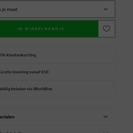
s je maat
IN WINKELMANDJE
6% klantenkorting
Gratis levering vanaf €50
Veilig betalen via Worldline
erialen