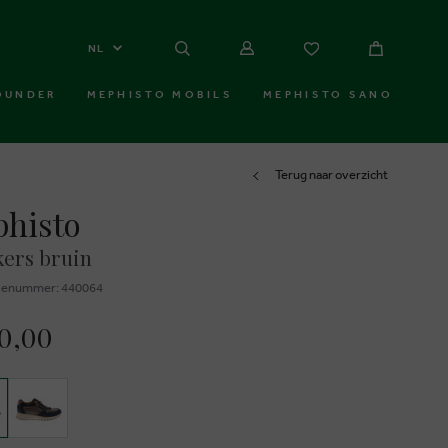
NL
OUNDER
MEPHISTO MOBILS
MEPHISTO SANO
Terug naar overzicht
histo
ers bruin
ienummer: 440064
30,00