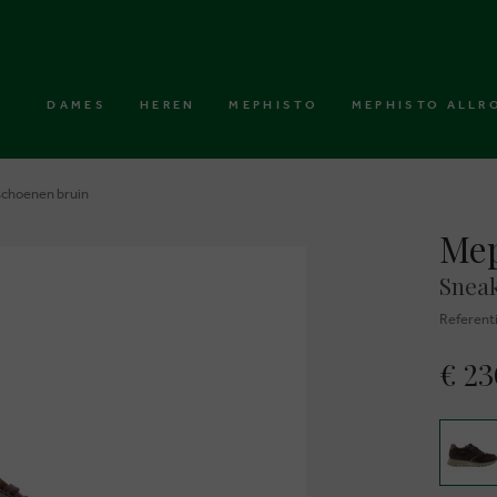
DAMES
HEREN
MEPHISTO
MEPHISTO ALLR
schoenen bruin
Mep
Sneak
Referent
€ 2