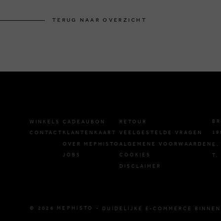
TERUG NAAR OVERZICHT
BR
WINKELS
CADEAUBON
RETOUR
19
CONTACT
KLANTENKAART
VEELGESTELDE VRAGEN
OVER MEPHISTO
ALGEMENE VOORWAARDEN
E.
JOBS
COOKIES
T.
DISCLAIMER
© 2026 MEPHISTO -
DUIDELIJKE E-COMMERCE BINNEN