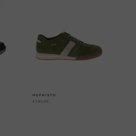
MEPHISTO
ME
€ 195,00
€ 2