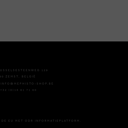
USSELSESTEENWEG 129
80 ZEMST, BELGIË
 INFO@MEPHISTO-SHOP.BE
 +32 (0)16 61 71 60
 DE EU MET ODR INFORMATIEPLATFORM.