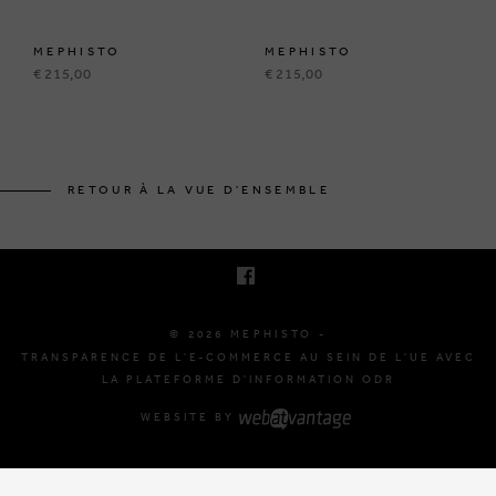
MEPHISTO
MEPHISTO
€ 215,00
€ 215,00
BRUSSELSESTEENWEG 129
1980 ZEMST, BELGIQUE
RETOUR À LA VUE D'ENSEMBLE
E. INFO@MEPHISTO-SHOP.BE
T. +32 (0)16 61 71 60
© 2026 MEPHISTO -
TRANSPARENCE DE L'E-COMMERCE AU SEIN DE L'UE AVEC
LA PLATEFORME D'INFORMATION ODR
WEBSITE BY