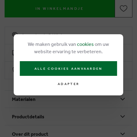
IN WINKELMANDJE
6% remise de fidélité
We maken gebruik van
cookies
om uw
website ervaring te verbeteren.
Livraison gratuite dès €50
ALLE COOKIES AANVAARDEN
Paiement sécurisé par Worldline
ADAPTER
Materialen
Productdetails
Over dit product