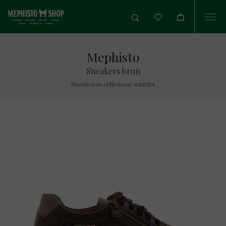
Togg
navi
Mephisto
Sneakers brun
Numéro de réfèrence: 440064