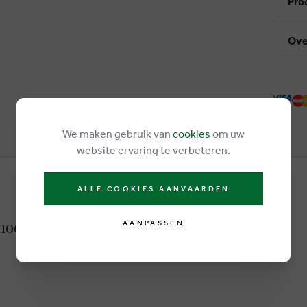
Pro
Ove
We maken gebruik van
cookies
om uw
website ervaring te verbeteren.
ALLE COOKIES AANVAARDEN
choenen zwart
AANPASSEN