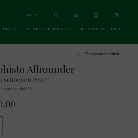
NL
OUNDER
MEPHISTO MOBILS
MEPHISTO SANO
Terug naar overzicht
histo Allrounder
o schoenen zwart
ienummer: 466095
0,00