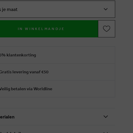
s je maat
IN WINKELMANDJE
6% klantenkorting
Gratis levering vanaf €50
Veilig betalen via Worldline
erialen