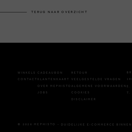
TERUG NAAR OVERZICHT
BR
WINKELS
CADEAUBON
RETOUR
19
CONTACT
KLANTENKAART
VEELGESTELDE VRAGEN
OVER MEPHISTO
ALGEMENE VOORWAARDEN
E.
JOBS
COOKIES
T.
DISCLAIMER
© 2026 MEPHISTO -
DUIDELIJKE E-COMMERCE BINNEN