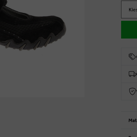
Kie
Mat