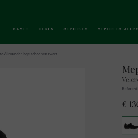
DAMES
HEREN
MEPHISTO
MEPHISTO ALLR
o Allrounder lage schoenen zwart
Mep
Velcr
Referent
€ 13