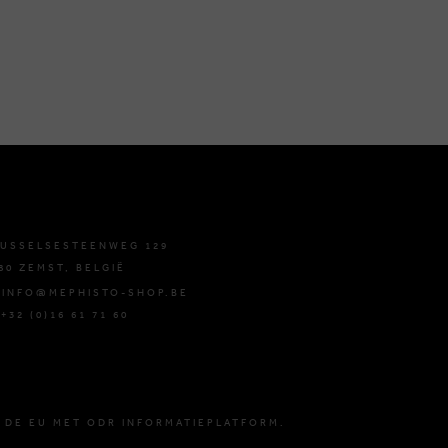
USSELSESTEENWEG 129
80 ZEMST, BELGIË
 INFO@MEPHISTO-SHOP.BE
 +32 (0)16 61 71 60
 DE EU MET ODR INFORMATIEPLATFORM.