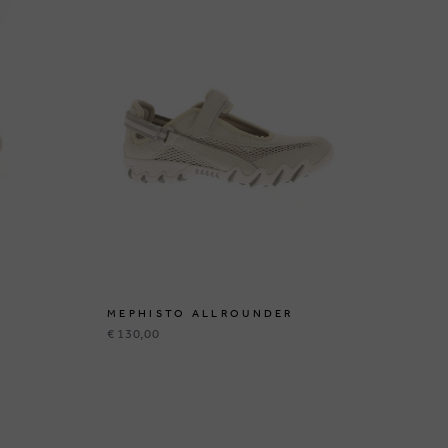
MEPHISTO ALLROUNDER
ME
€ 130,00
€ 8