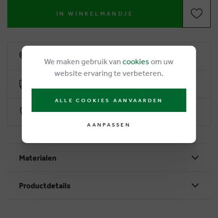
IN WINKELMANDJE
6% klantenkorting
We maken gebruik van
cookies
om uw
website ervaring te verbeteren.
Gratis levering vanaf €50
ALLE COOKIES AANVAARDEN
Veilig betalen via Worldline
AANPASSEN
Materialen
Productdetails