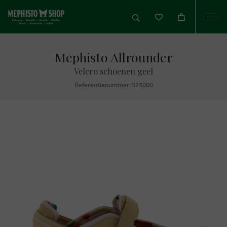
Togg
navi
Mephisto Allrounder
Velcro schoenen geel
Referentienummer: 525000