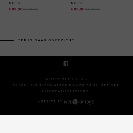
NDER
NDER
€ 89,00
€ 130,00
€ 89,00
€ 130,00
BRUSSELSESTEENWEG 129
1980 ZEMST, BELGIË
TERUG NAAR OVERZICHT
E. INFO@MEPHISTO-SHOP.BE
T. +32 (0)16 61 71 60
© 2026 MEPHISTO -
DUIDELIJKE E-COMMERCE BINNEN DE EU MET ODR
INFORMATIEPLATFORM.
WEBSITE BY