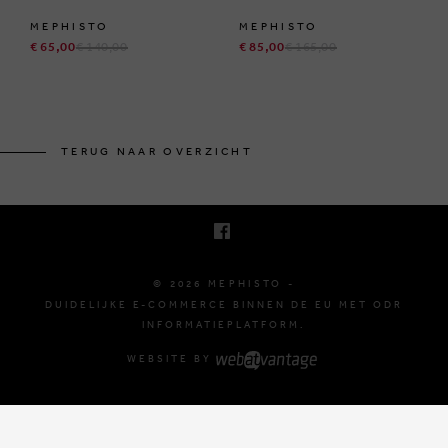
MEPHISTO
MEPHISTO
€ 65,00
€ 140,00
€ 85,00
€ 165,00
BRUSSELSESTEENWEG 129
1980 ZEMST, BELGIË
TERUG NAAR OVERZICHT
E. INFO@MEPHISTO-SHOP.BE
T. +32 (0)16 61 71 60
© 2026 MEPHISTO -
DUIDELIJKE E-COMMERCE BINNEN DE EU MET ODR
INFORMATIEPLATFORM.
WEBSITE BY