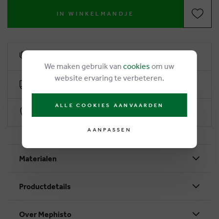
IN WINKELMANDJE
6% klantenkorting
We maken gebruik van
cookies
om uw
website ervaring te verbeteren.
Gratis levering vanaf €50
ALLE COOKIES AANVAARDEN
Veilig betalen via Worldline
AANPASSEN
Materialen
Productdetails
Over Mephisto