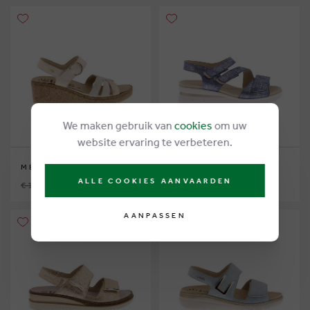
We maken gebruik van
cookies
om uw
website ervaring te verbeteren.
MEPHISTO MOBILS
MEPHISTO
ALLE COOKIES AANVAARDEN
€ 175,00
€ 119,00
€ 165,00
€ 99,00
AANPASSEN