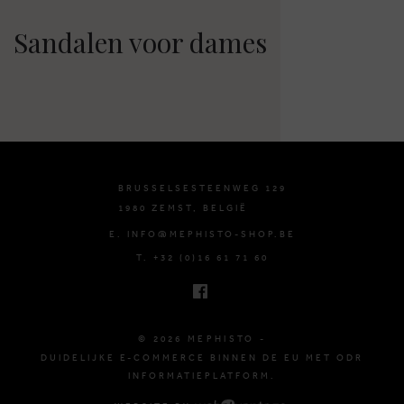
Sandalen voor dames
BRUSSELSESTEENWEG 129
1980 ZEMST, BELGIË
E. INFO@MEPHISTO-SHOP.BE
T. +32 (0)16 61 71 60
© 2026 MEPHISTO -
DUIDELIJKE E-COMMERCE BINNEN DE EU MET ODR
INFORMATIEPLATFORM.