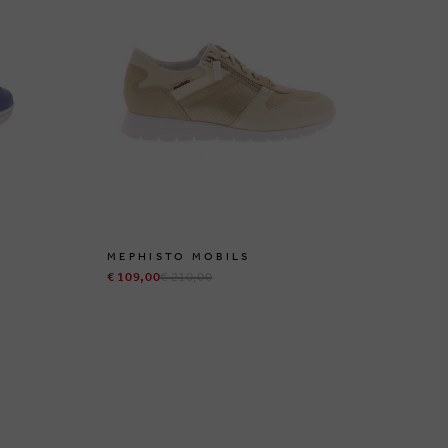
MEPHISTO MOBILS
ME
€ 109,00
€ 210,00
€ 1