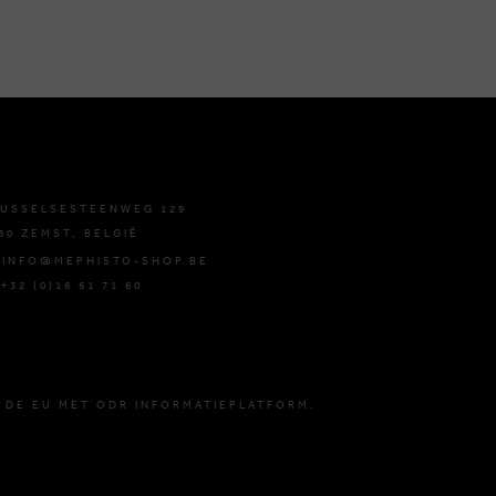
USSELSESTEENWEG 129
80 ZEMST, BELGIË
 INFO@MEPHISTO-SHOP.BE
 +32 (0)16 61 71 60
 DE EU MET ODR INFORMATIEPLATFORM.