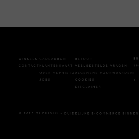
BR
WINKELS
CADEAUBON
RETOUR
19
CONTACT
KLANTENKAART
VEELGESTELDE VRAGEN
OVER MEPHISTO
ALGEMENE VOORWAARDEN
E.
JOBS
COOKIES
T.
DISCLAIMER
© 2026 MEPHISTO -
DUIDELIJKE E-COMMERCE BINNEN