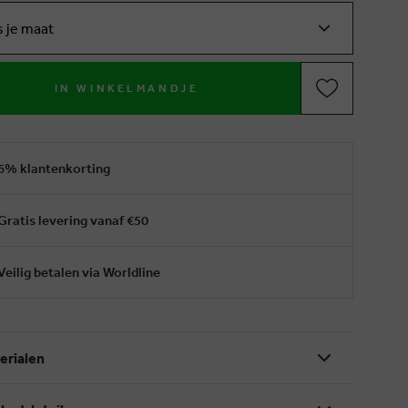
s je maat
IN WINKELMANDJE
6% klantenkorting
Gratis levering vanaf €50
Veilig betalen via Worldline
erialen