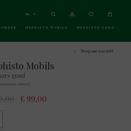
NL
OUNDER
MEPHISTO MOBILS
MEPHISTO SANO
Terug naar overzicht
histo Mobils
kers goud
ienummer: 468621
0,00
€ 99,00