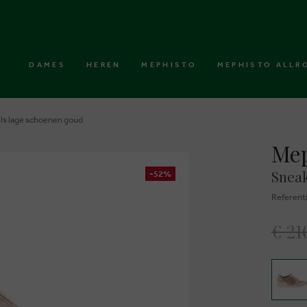
DAMES
HEREN
MEPHISTO
MEPHISTO ALLR
ls lage schoenen goud
Mep
Snea
-52%
Referent
€ 21