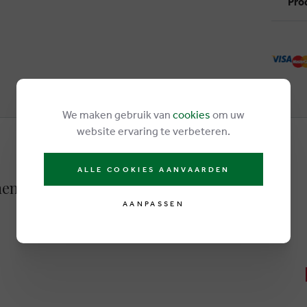
Pro
We maken gebruik van
cookies
om uw
website ervaring te verbeteren.
ALLE COOKIES AANVAARDEN
nen goud
AANPASSEN