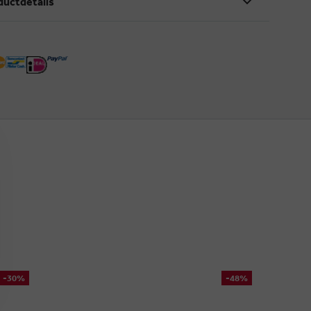
ductdetails
-30%
-48%