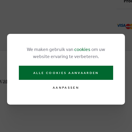
Pro
We maken gebruik van
cookies
om uw
website ervaring te verbeteren.
ALLE COOKIES AANVAARDEN
wart
AANPASSEN