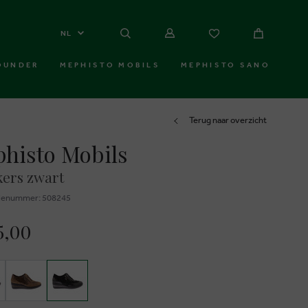
NL
OUNDER
MEPHISTO MOBILS
MEPHISTO SANO
Terug naar overzicht
histo Mobils
ers zwart
ienummer: 508245
5,00