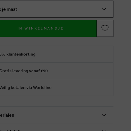
s je maat
IN WINKELMANDJE
6% klantenkorting
Gratis levering vanaf €50
Veilig betalen via Worldline
erialen