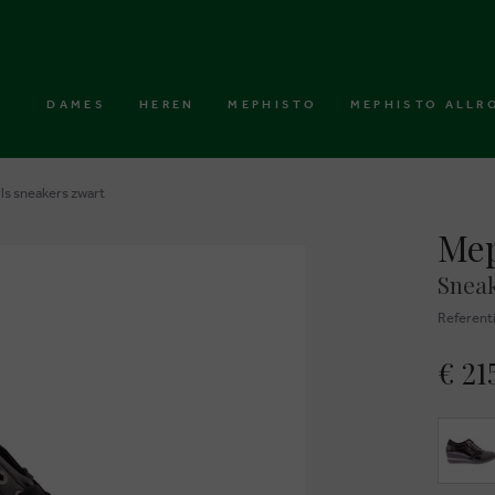
DAMES
HEREN
MEPHISTO
MEPHISTO ALLR
ls sneakers zwart
Mep
Sneak
Referent
€ 21