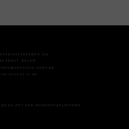
USSELSESTEENWEG 129
80 ZEMST, BELGIË
 INFO@MEPHISTO-SHOP.BE
 +32 (0)16 61 71 60
 DE EU MET ODR INFORMATIEPLATFORM.