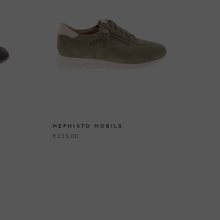
MEPHISTO MOBILS
ME
€ 215,00
€ 2