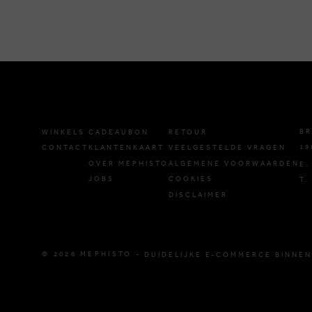
BR
WINKELS
CADEAUBON
RETOUR
19
CONTACT
KLANTENKAART
VEELGESTELDE VRAGEN
OVER MEPHISTO
ALGEMENE VOORWAARDEN
E.
JOBS
COOKIES
T.
DISCLAIMER
© 2026 MEPHISTO -
DUIDELIJKE E-COMMERCE BINNEN