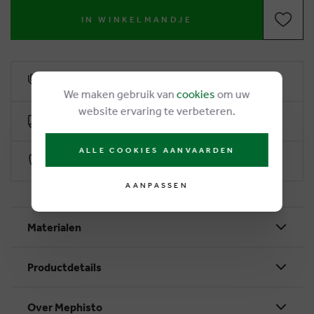
IN WINKELMANDJE
6% klantenkorting
We maken gebruik van
cookies
om uw
website ervaring te verbeteren.
Gratis levering vanaf €50
ALLE COOKIES AANVAARDEN
Veilig betalen via Worldline
AANPASSEN
Materialen
Productdetails
Over Mephisto