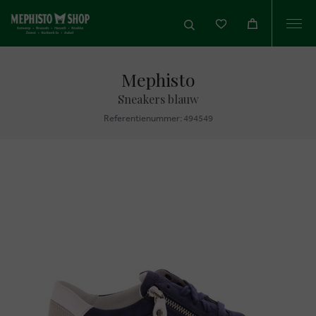
Togg
navi
Mephisto
Sneakers blauw
Referentienummer: 494549