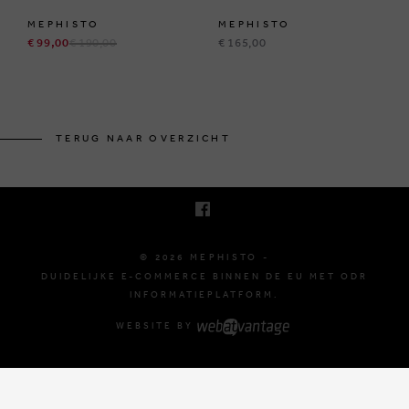
MEPHISTO
MEPHISTO
€ 99,00
€ 190,00
€ 165,00
BRUSSELSESTEENWEG 129
1980 ZEMST, BELGIË
TERUG NAAR OVERZICHT
E. INFO@MEPHISTO-SHOP.BE
T. +32 (0)16 61 71 60
© 2026 MEPHISTO -
DUIDELIJKE E-COMMERCE BINNEN DE EU MET ODR
INFORMATIEPLATFORM.
WEBSITE BY