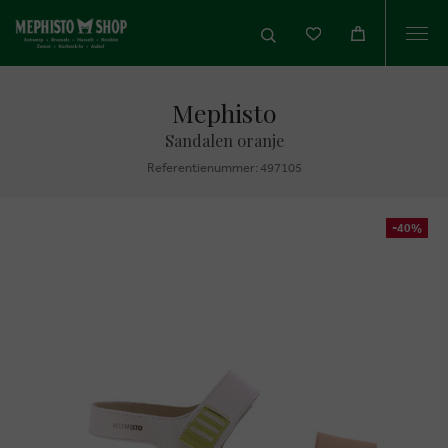
Togg
navi
Mephisto
Sandalen oranje
Referentienummer: 497105
-40%