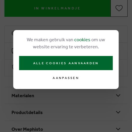
IN WINKELMANDJE
6% klantenkorting
We maken gebruik van
cookies
om uw
website ervaring te verbeteren.
Gratis levering vanaf €50
ALLE COOKIES AANVAARDEN
Veilig betalen via Worldline
AANPASSEN
Materialen
Productdetails
Over Mephisto