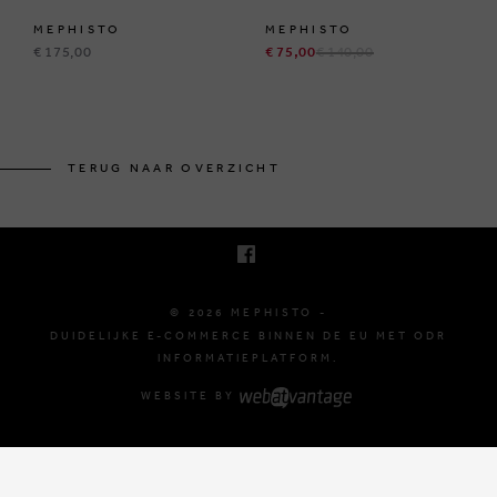
MEPHISTO
MEPHISTO
€ 175,00
€ 75,00
€ 140,00
BRUSSELSESTEENWEG 129
1980 ZEMST, BELGIË
TERUG NAAR OVERZICHT
E. INFO@MEPHISTO-SHOP.BE
T. +32 (0)16 61 71 60
© 2026 MEPHISTO -
DUIDELIJKE E-COMMERCE BINNEN DE EU MET ODR
INFORMATIEPLATFORM.
WEBSITE BY