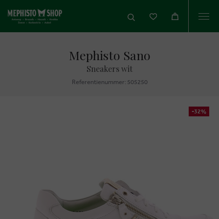
Togg
navi
Mephisto Sano
Sneakers wit
Referentienummer: 505250
-32%