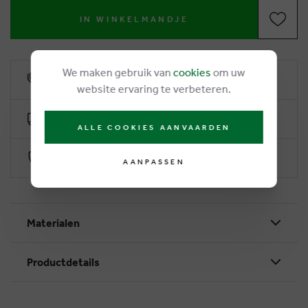
IN WINKELMANDJE
We maken gebruik van
cookies
om uw
6% klantenkorting
website ervaring te verbeteren.
Gratis levering vanaf €50
ALLE COOKIES AANVAARDEN
Veilig betalen via Worldline
AANPASSEN
Materialen
Productdetails