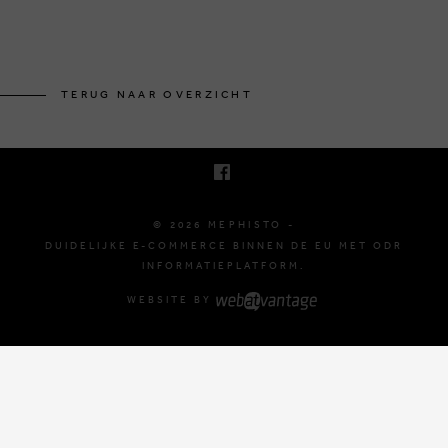
BRUSSELSESTEENWEG 129
1980 ZEMST, BELGIË
TERUG NAAR OVERZICHT
E. INFO@MEPHISTO-SHOP.BE
T. +32 (0)16 61 71 60
© 2026 MEPHISTO -
DUIDELIJKE E-COMMERCE BINNEN DE EU MET ODR
INFORMATIEPLATFORM.
WEBSITE BY