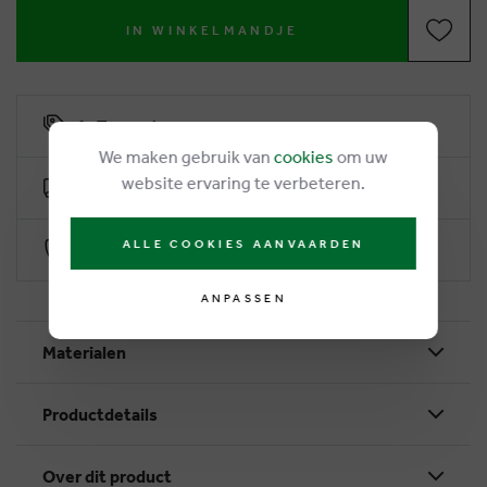
IN WINKELMANDJE
6% Treuerabatt
We maken gebruik van
cookies
om uw
website ervaring te verbeteren.
Kostenlose Lieferung ab €50
ALLE COOKIES AANVAARDEN
Sichere Zahlung durch Worldline
ANPASSEN
Materialen
Productdetails
Over dit product