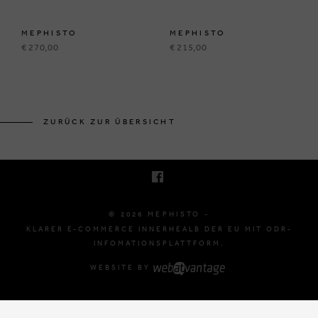
MEPHISTO
MEPHISTO
€ 270,00
€ 215,00
BRUSSELSESTEENWEG 129
1980 ZEMST, BELGIË
ZURÜCK ZUR ÜBERSICHT
E. INFO@MEPHISTO-SHOP.BE
T. +32 (0)16 61 71 60
© 2026 MEPHISTO -
KLARER E-COMMERCE INNERHEALB DER EU MIT ODR-
INFOMATIONSPLATTFORM.
WEBSITE BY