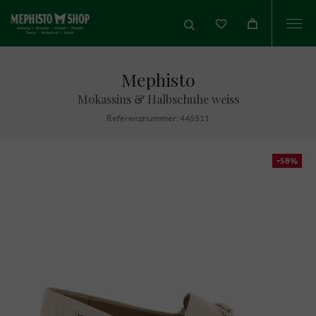
Togg
navi
Mephisto
Mokassins & Halbschuhe weiss
Referenznummer: 445511
-58%