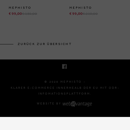
MEPHISTO
MEPHISTO
€ 99,00
€ 185,00
€ 99,00
€ 210,00
BRUSSELSESTEENWEG 129
1980 ZEMST, BELGIË
ZURÜCK ZUR ÜBERSICHT
E. INFO@MEPHISTO-SHOP.BE
T. +32 (0)16 61 71 60
© 2026 MEPHISTO -
KLARER E-COMMERCE INNERHEALB DER EU MIT ODR-
INFOMATIONSPLATTFORM.
WEBSITE BY