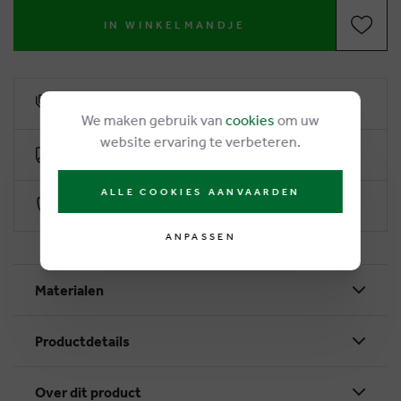
IN WINKELMANDJE
6% Treuerabatt
We maken gebruik van
cookies
om uw
website ervaring te verbeteren.
Kostenlose Lieferung ab €50
ALLE COOKIES AANVAARDEN
Sichere Zahlung durch Worldline
ANPASSEN
Materialen
Productdetails
Over dit product