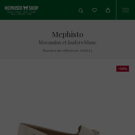
Togg
navi
Mephisto
Mocassins et loafers blanc
Numéro de réfèrence: 445511
-58%