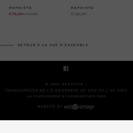
MEPHISTO
MEPHISTO
€ 79,00
€ 210,00
€ 185,00
BRUSSELSESTEENWEG 129
1980 ZEMST, BELGIQUE
RETOUR À LA VUE D'ENSEMBLE
E. INFO@MEPHISTO-SHOP.BE
T. +32 (0)16 61 71 60
© 2026 MEPHISTO -
TRANSPARENCE DE L'E-COMMERCE AU SEIN DE L'UE AVEC
LA PLATEFORME D'INFORMATION ODR
WEBSITE BY