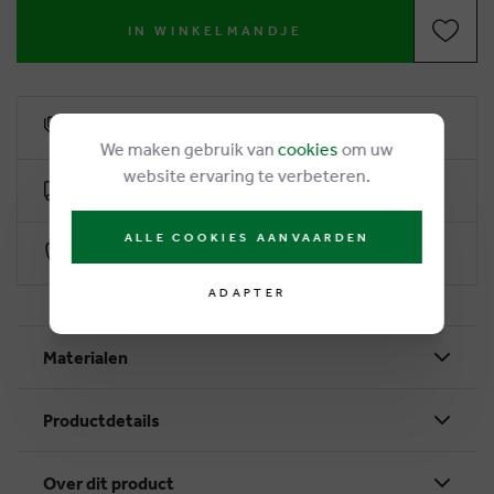
IN WINKELMANDJE
6% remise de fidélité
We maken gebruik van
cookies
om uw
website ervaring te verbeteren.
Livraison gratuite dès €50
ALLE COOKIES AANVAARDEN
Paiement sécurisé par Worldline
ADAPTER
Materialen
Productdetails
Over dit product