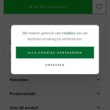
IN WINKELMANDJE
6% Treuerabatt
We maken gebruik van
cookies
om uw
website ervaring te verbeteren.
Kostenlose Lieferung ab €50
ALLE COOKIES AANVAARDEN
Sichere Zahlung durch Worldline
ANPASSEN
Materialen
Productdetails
Over dit product