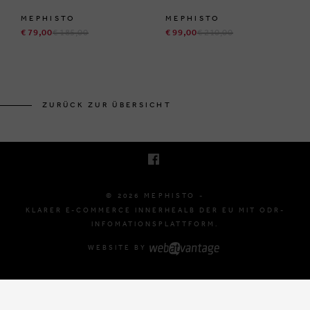
MEPHISTO
MEPHISTO
€ 79,00
€ 185,00
€ 99,00
€ 210,00
BRUSSELSESTEENWEG 129
1980 ZEMST, BELGIË
ZURÜCK ZUR ÜBERSICHT
E. INFO@MEPHISTO-SHOP.BE
T. +32 (0)16 61 71 60
© 2026 MEPHISTO -
KLARER E-COMMERCE INNERHEALB DER EU MIT ODR-
INFOMATIONSPLATTFORM.
WEBSITE BY