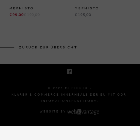
MEPHISTO
MEPHISTO
€ 99,00
€ 190,00
€ 195,00
BRUSSELSESTEENWEG 129
1980 ZEMST, BELGIË
ZURÜCK ZUR ÜBERSICHT
E. INFO@MEPHISTO-SHOP.BE
T. +32 (0)16 61 71 60
© 2026 MEPHISTO -
KLARER E-COMMERCE INNERHEALB DER EU MIT ODR-
INFOMATIONSPLATTFORM.
WEBSITE BY