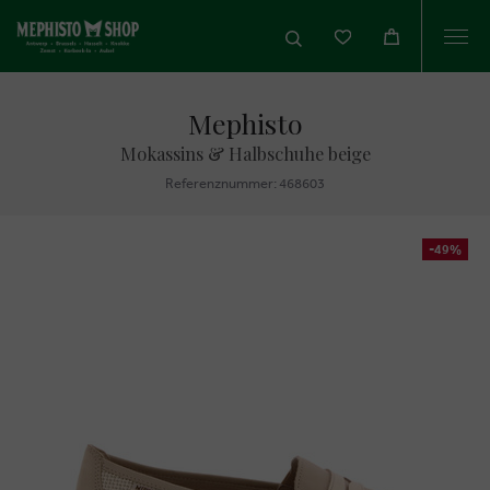
Togg
navi
Mephisto
Mokassins & Halbschuhe beige
Referenznummer: 468603
-49%