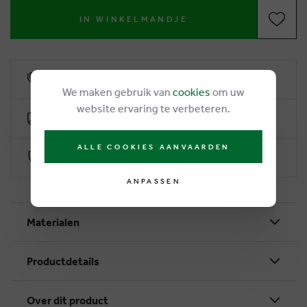
IN WINKELMANDJE
6% Treuerabatt
We maken gebruik van
cookies
om uw
website ervaring te verbeteren.
Kostenlose Lieferung ab €50
ALLE COOKIES AANVAARDEN
Sichere Zahlung durch Worldline
ANPASSEN
Materialen
Productdetails
Over dit product