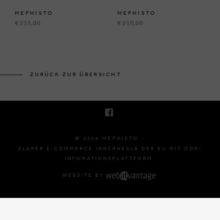
MEPHISTO
MEPHISTO
€ 215,00
€ 210,00
BRUSSELSESTEENWEG 129
1980 ZEMST, BELGIË
ZURÜCK ZUR ÜBERSICHT
E. INFO@MEPHISTO-SHOP.BE
T. +32 (0)16 61 71 60
© 2026 MEPHISTO -
KLARER E-COMMERCE INNERHEALB DER EU MIT ODR-
INFOMATIONSPLATTFORM.
WEBSITE BY