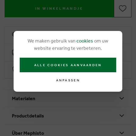
IN WINKELMANDJE
6% Treuerabatt
We maken gebruik van
cookies
om uw
website ervaring te verbeteren.
Kostenlose Lieferung ab €50
ALLE COOKIES AANVAARDEN
Sichere Zahlung durch Worldline
ANPASSEN
Materialen
Productdetails
Über Mephisto