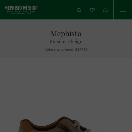
Togg
navi
Mephisto
Sneakers beige
Referenznummer: 524769