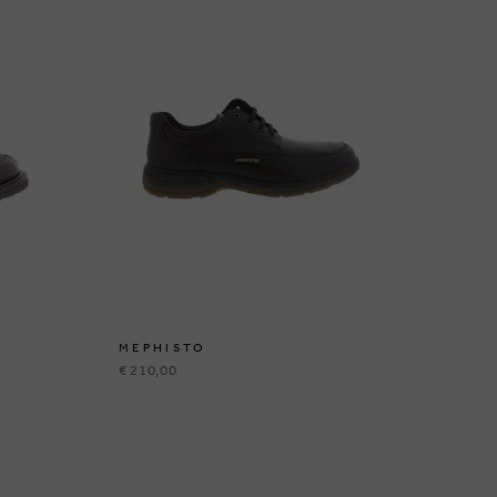
MEPHISTO
ME
€ 210,00
€ 2