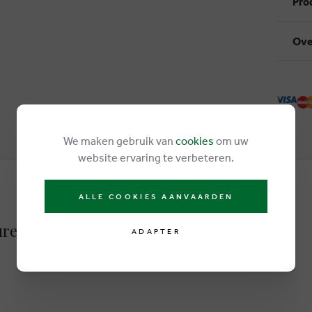
Pro
Ove
We maken gebruik van
cookies
om uw
website ervaring te verbeteren.
ALLE COOKIES AANVAARDEN
res basses noir
ADAPTER