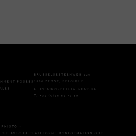
BRUSSELSESTEENWEG 129
1980 ZEMST, BELGIQUE
EMMENT POSÉES
ALES
E. INFO@MEPHISTO-SHOP.BE
T. +32 (0)16 61 71 60
EPHISTO -
L'UE AVEC LA PLATEFORME D'INFORMATION ODR