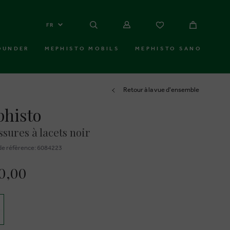
FR
OUNDER
MEPHISTO MOBILS
MEPHISTO SANO
Retour à la vue d'ensemble
histo
sures à lacets noir
e réfèrence: 6084223
0,00