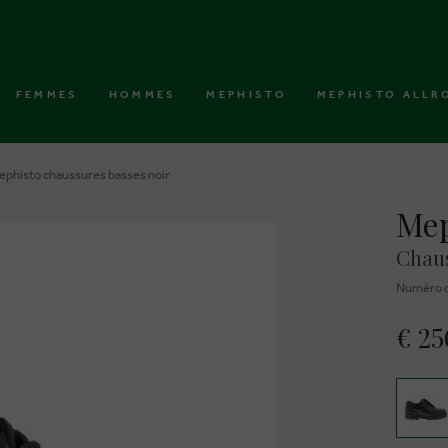
FEMMES
HOMMES
MEPHISTO
MEPHISTO ALLR
ephisto chaussures basses noir
Mep
Chaus
Numéro d
€ 25