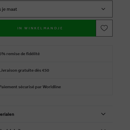
s je maat
IN WINKELMANDJE
6% remise de fidélité
Livraison gratuite dès €50
Paiement sécurisé par Worldline
erialen