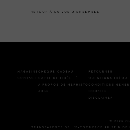
RETOUR À LA VUE D'ENSEMBLE
MAGASINS
CHÈQUE-CADEAU
RETOURNER
CONTACT
CARTE DE FIDÉLITÉ
QUESTIONS FRÉQU
À PROPOS DE MEPHISTO
CONDITIONS GÉNÉR
JOBS
COOKIES
DISCLAIMER
© 2026 M
TRANSPARENCE DE L'E-COMMERCE AU SEIN DE 