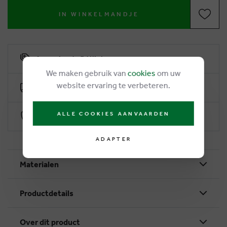
IN WINKELMANDJE
6% remise de fidélité
We maken gebruik van
cookies
om uw
website ervaring te verbeteren.
Livraison gratuite dès €50
ALLE COOKIES AANVAARDEN
Paiement sécurisé par Worldline
ADAPTER
Materialen
Productdetails
Over dit product