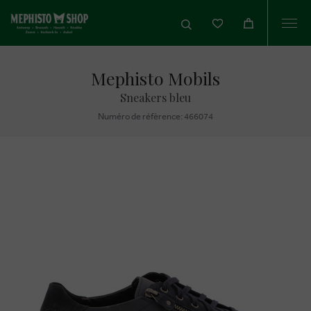
Togg
navi
Mephisto Mobils
Sneakers bleu
Numéro de réfèrence: 466074