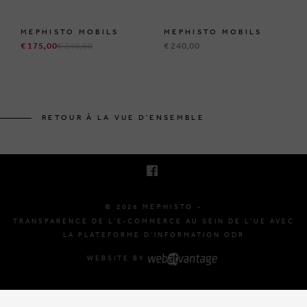
MEPHISTO MOBILS
MEPHISTO MOBILS
€ 175,00
€ 240,00
€ 240,00
BRUSSELSESTEENWEG 129
1980 ZEMST, BELGIQUE
RETOUR À LA VUE D'ENSEMBLE
E. INFO@MEPHISTO-SHOP.BE
T. +32 (0)16 61 71 60
© 2026 MEPHISTO -
TRANSPARENCE DE L'E-COMMERCE AU SEIN DE L'UE AVEC
LA PLATEFORME D'INFORMATION ODR
WEBSITE BY